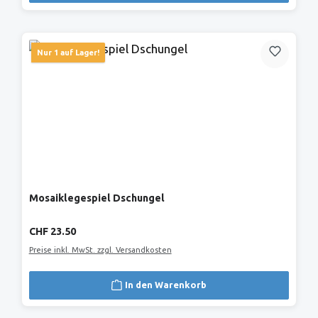
Nur 1 auf Lager!
Mosaiklegespiel Dschungel
Regulärer Preis:
CHF 23.50
Preise inkl. MwSt. zzgl. Versandkosten
In den Warenkorb