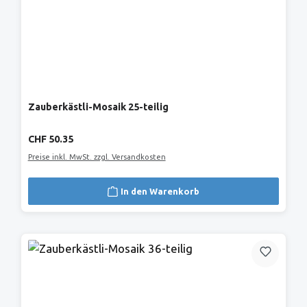
Zauberkästli-Mosaik 25-teilig
Regulärer Preis:
CHF 50.35
Preise inkl. MwSt. zzgl. Versandkosten
In den Warenkorb