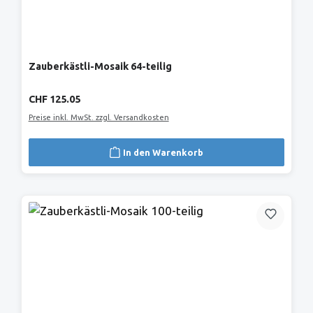
Zauberkästli-Mosaik 64-teilig
Regulärer Preis:
CHF 125.05
Preise inkl. MwSt. zzgl. Versandkosten
In den Warenkorb