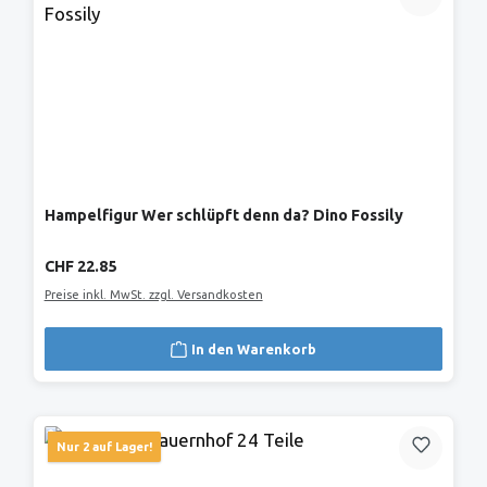
Hampelfigur Wer schlüpft denn da? Dino Fossily
Regulärer Preis:
CHF 22.85
Preise inkl. MwSt. zzgl. Versandkosten
In den Warenkorb
Nur 2 auf Lager!