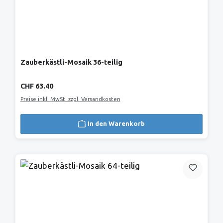
Zauberkästli-Mosaik 36-teilig
Regulärer Preis:
CHF 63.40
Preise inkl. MwSt. zzgl. Versandkosten
In den Warenkorb