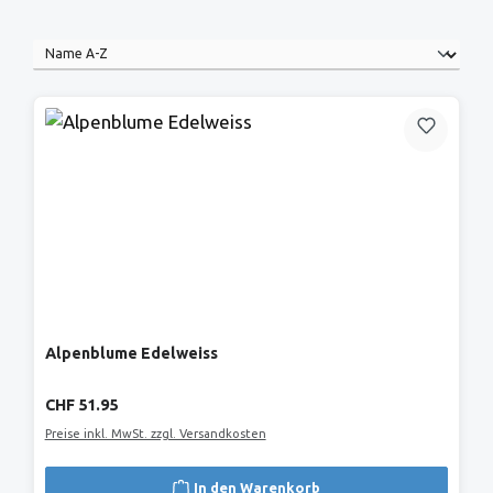
Alpenblume Edelweiss
Regulärer Preis:
CHF 51.95
Preise inkl. MwSt. zzgl. Versandkosten
In den Warenkorb