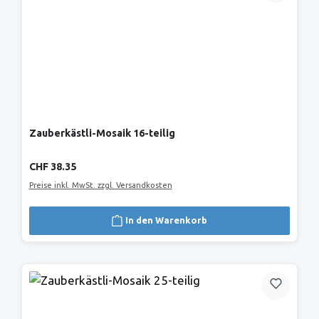
Zauberkästli-Mosaik 16-teilig
Regulärer Preis:
CHF 38.35
Preise inkl. MwSt. zzgl. Versandkosten
In den Warenkorb