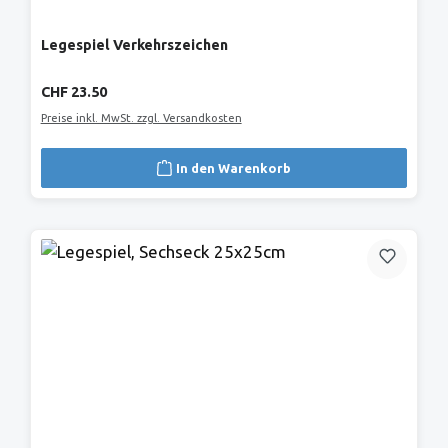
Legespiel Verkehrszeichen
Regulärer Preis:
CHF 23.50
Preise inkl. MwSt. zzgl. Versandkosten
In den Warenkorb