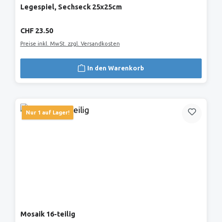
Legespiel, Sechseck 25x25cm
Regulärer Preis:
CHF 23.50
Preise inkl. MwSt. zzgl. Versandkosten
In den Warenkorb
Nur 1 auf Lager!
Mosaik 16-teilig