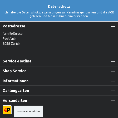
*
Datenschutz
Ich habe die
Datenschutzbestimmungen
zur Kenntnis genommen und die
AGB
gelesen und bin mit ihnen einverstanden.
Postadresse
familleSuisse
Postfach
8058 Zürich
Service-Hotline
Shop Service
Informationen
Zahlungsarten
Versandarten
Sperrgut Spedition
Priority A-Post