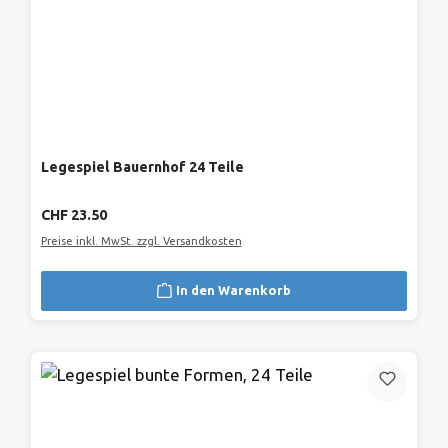
Legespiel Bauernhof 24 Teile
Regulärer Preis:
CHF 23.50
Preise inkl. MwSt. zzgl. Versandkosten
In den Warenkorb