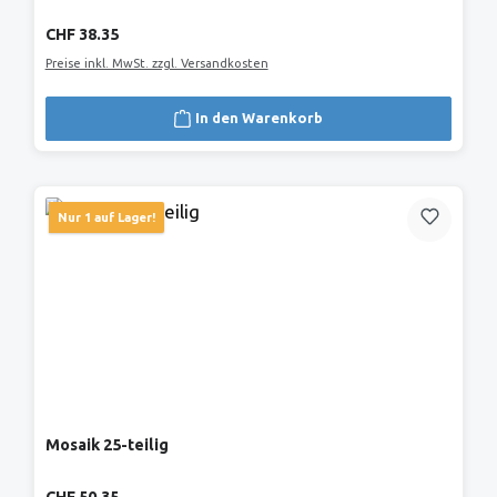
Regulärer Preis:
CHF 38.35
Preise inkl. MwSt. zzgl. Versandkosten
In den Warenkorb
Nur 1 auf Lager!
Mosaik 25-teilig
Regulärer Preis: