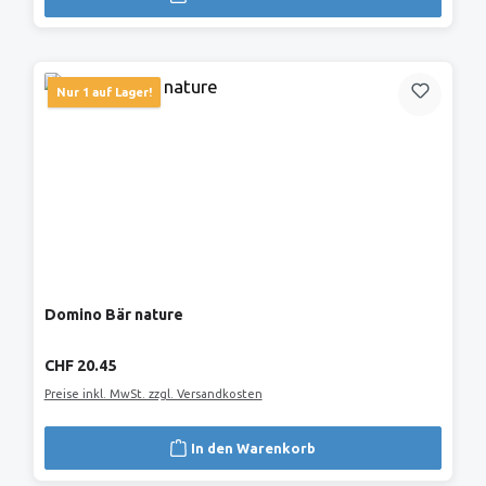
Nur 1 auf Lager!
Domino Bär nature
Regulärer Preis:
CHF 20.45
Preise inkl. MwSt. zzgl. Versandkosten
In den Warenkorb