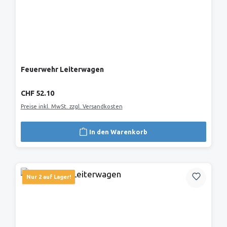
Feuerwehr Leiterwagen
Regulärer Preis:
CHF 52.10
Preise inkl. MwSt. zzgl. Versandkosten
In den Warenkorb
Nur 2 auf Lager!