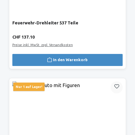
Feuerwehr-Drehleiter 537 Teile
Regulärer Preis:
CHF 137.10
Preise inkl. MwSt. zzgl. Versandkosten
In den Warenkorb
Nur 1 auf Lager!