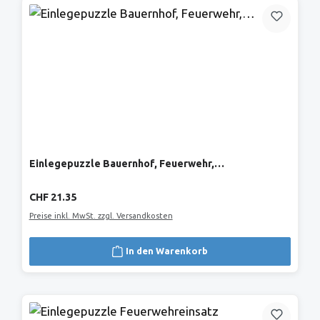
Einlegepuzzle Bauernhof, Feuerwehr,…
Regulärer Preis:
CHF 21.35
Preise inkl. MwSt. zzgl. Versandkosten
In den Warenkorb