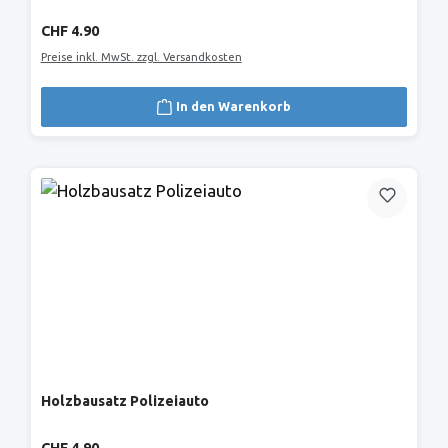
Regulärer Preis:
CHF 4.90
Preise inkl. MwSt. zzgl. Versandkosten
In den Warenkorb
Holzbausatz Polizeiauto
Regulärer Preis: