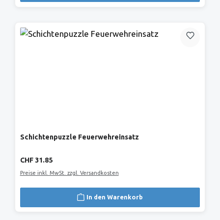
Schichtenpuzzle Feuerwehreinsatz
Regulärer Preis:
CHF 31.85
Preise inkl. MwSt. zzgl. Versandkosten
In den Warenkorb