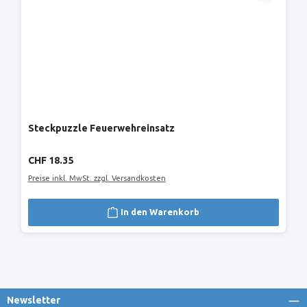
Steckpuzzle Feuerwehreinsatz
Regulärer Preis:
CHF 18.35
Preise inkl. MwSt. zzgl. Versandkosten
In den Warenkorb
Newsletter