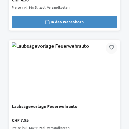
CHF 4.90
Preise inkl. MwSt. zzgl. Versandkosten
In den Warenkorb
Laubsägevorlage Feuerwehrauto
Regulärer Preis:
CHF 7.95
Preise inkl. MwSt. zzgl. Versandkosten