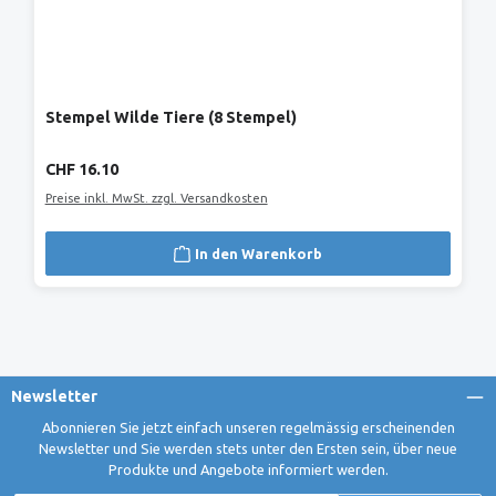
Stempel Wilde Tiere (8 Stempel)
Regulärer Preis:
CHF 16.10
Preise inkl. MwSt. zzgl. Versandkosten
In den Warenkorb
Newsletter
Abonnieren Sie jetzt einfach unseren regelmässig erscheinenden
Newsletter und Sie werden stets unter den Ersten sein, über neue
Produkte und Angebote informiert werden.