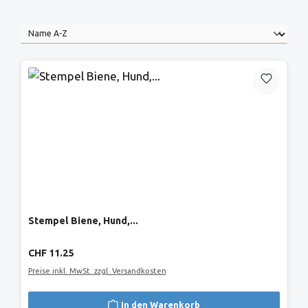
Stempel Biene, Hund,...
Regulärer Preis:
CHF 11.25
Preise inkl. MwSt. zzgl. Versandkosten
In den Warenkorb