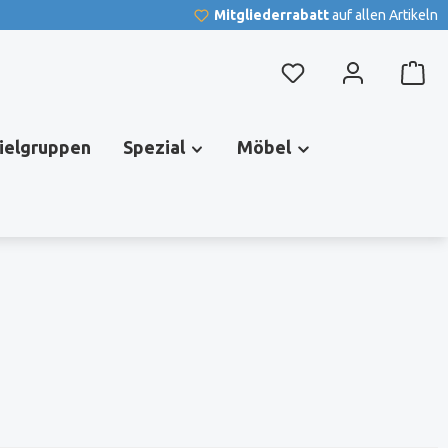
Mitgliederrabatt
auf allen Artikeln
Du hast 0 Produkte au
pielgruppen
Spezial
Möbel