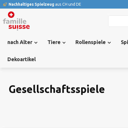
Nachhaltiges Spielzeug
aus CH und DE
springen
Zur Hauptnavigation springen
nach Alter
Tiere
Rollenspiele
Sp
Dekoartikel
Gesellschaftsspiele