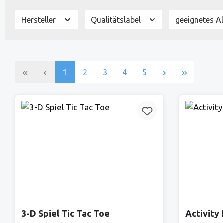
Hersteller
Qualitätslabel
geeignetes A
Seite
Seite
Seite
Seite
Seite
1
2
3
4
5
3-D Spiel Tic Tac Toe
Activity