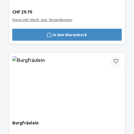
Regulärer Preis:
CHF 29.70
Preise inkl. MwSt. zzgl. Versandkosten
In den Warenkorb
Burgfräulein