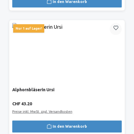
In den Warenkorb
Nur 1 auf Lager!
Alphornbläserin Ursi
Regulärer Preis:
CHF 43.20
Preise inkl. MwSt. zzgl. Versandkosten
In den Warenkorb