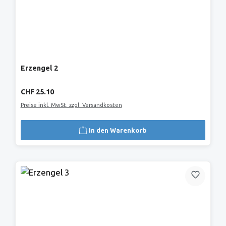
Erzengel 2
Regulärer Preis:
CHF 25.10
Preise inkl. MwSt. zzgl. Versandkosten
In den Warenkorb