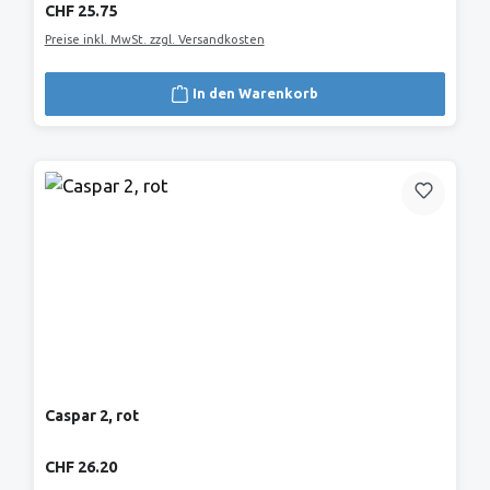
Regulärer Preis:
CHF 25.75
Preise inkl. MwSt. zzgl. Versandkosten
In den Warenkorb
Caspar 2, rot
Regulärer Preis:
CHF 26.20