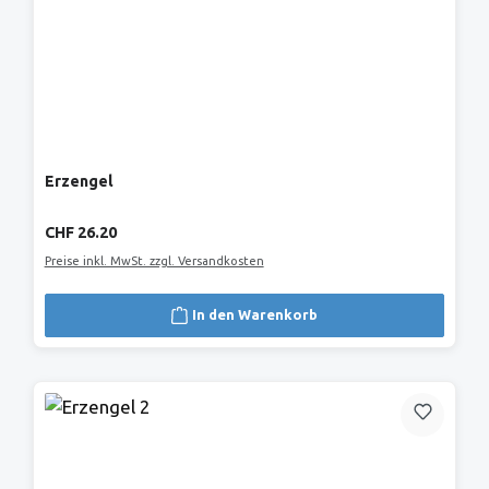
Erzengel
Regulärer Preis:
CHF 26.20
Preise inkl. MwSt. zzgl. Versandkosten
In den Warenkorb