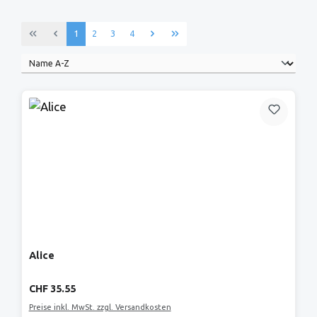
Seite
Seite
Seite
Seite
1
2
3
4
Alice
Regulärer Preis:
CHF 35.55
Preise inkl. MwSt. zzgl. Versandkosten