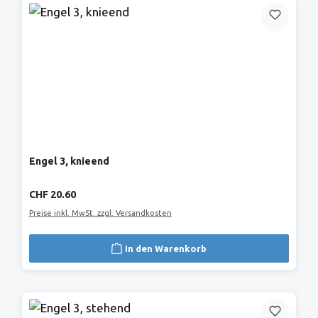
Engel 3, knieend
Regulärer Preis:
CHF 20.60
Preise inkl. MwSt. zzgl. Versandkosten
In den Warenkorb