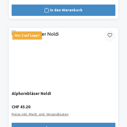
In den Warenkorb
Nur 2 auf Lager!
Alphornbläser Noldi
Regulärer Preis:
CHF 43.20
Preise inkl. MwSt. zzgl. Versandkosten