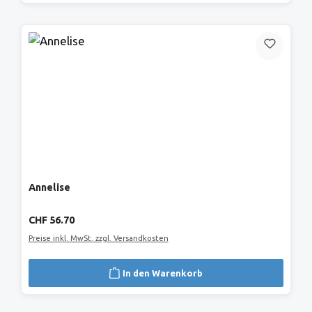
Annelise
Regulärer Preis:
CHF 56.70
Preise inkl. MwSt. zzgl. Versandkosten
In den Warenkorb