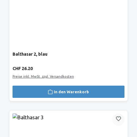
Balthasar 2, blau
Regulärer Preis:
CHF 26.20
Preise inkl. MwSt. zzgl. Versandkosten
In den Warenkorb