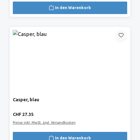
In den Warenkorb
Casper, blau
Regulärer Preis:
CHF 27.35
Preise inkl. MwSt. zzgl. Versandkosten
In den Warenkorb