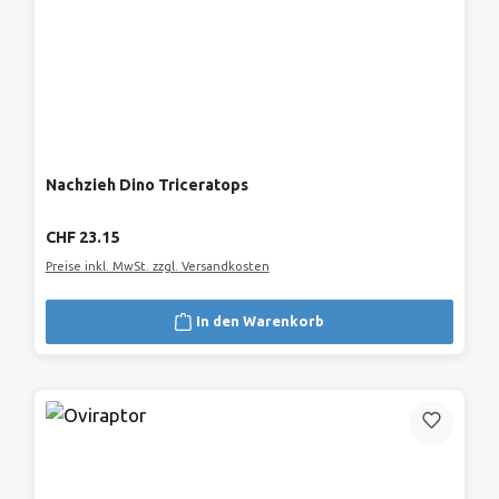
Nachzieh Dino Triceratops
Regulärer Preis:
CHF 23.15
Preise inkl. MwSt. zzgl. Versandkosten
In den Warenkorb