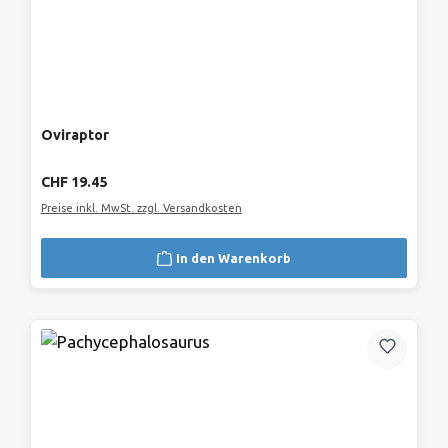
Oviraptor
Regulärer Preis:
CHF 19.45
Preise inkl. MwSt. zzgl. Versandkosten
In den Warenkorb