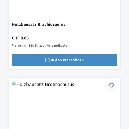
Holzbausatz Brachiosaurus
Regulärer Preis:
CHF 8.65
Preise inkl. MwSt. zzgl. Versandkosten
In den Warenkorb