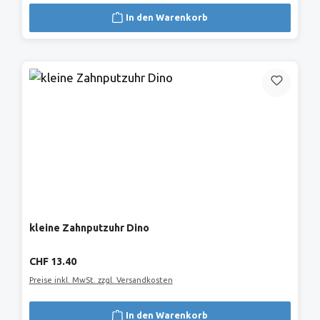
In den Warenkorb
kleine Zahnputzuhr Dino
Regulärer Preis:
CHF 13.40
Preise inkl. MwSt. zzgl. Versandkosten
In den Warenkorb