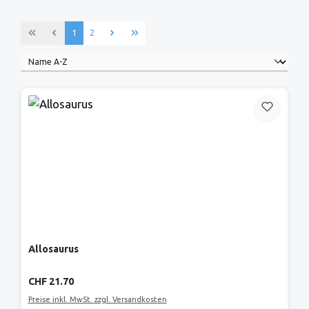
Seite
Seite
1
2
Allosaurus
Regulärer Preis:
CHF 21.70
Preise inkl. MwSt. zzgl. Versandkosten