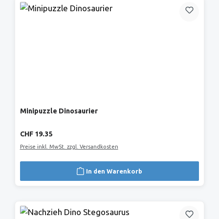
Minipuzzle Dinosaurier
Regulärer Preis:
CHF 19.35
Preise inkl. MwSt. zzgl. Versandkosten
In den Warenkorb