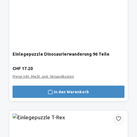
Einlegepuzzle Dinosaurierwanderung 96 Teile
Regulärer Preis:
CHF 17.20
Preise inkl. MwSt. zzgl. Versandkosten
In den Warenkorb