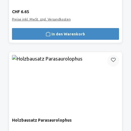
Regulärer Preis:
CHF 6.65
Preise inkl. MwSt. zzgl. Versandkosten
In den Warenkorb
Holzbausatz Parasaurolophus