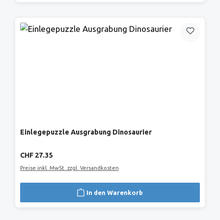
Einlegepuzzle Ausgrabung Dinosaurier
Regulärer Preis:
CHF 27.35
Preise inkl. MwSt. zzgl. Versandkosten
In den Warenkorb