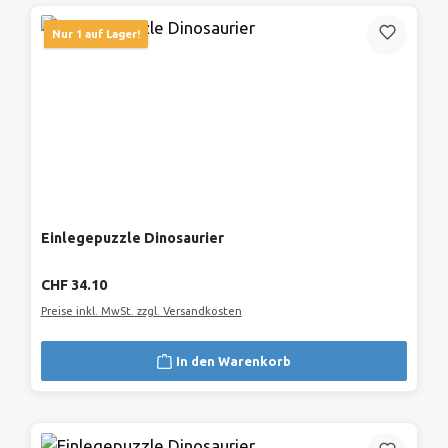
Nur 1 auf Lager!
Einlegepuzzle Dinosaurier
Regulärer Preis:
CHF 34.10
Preise inkl. MwSt. zzgl. Versandkosten
In den Warenkorb