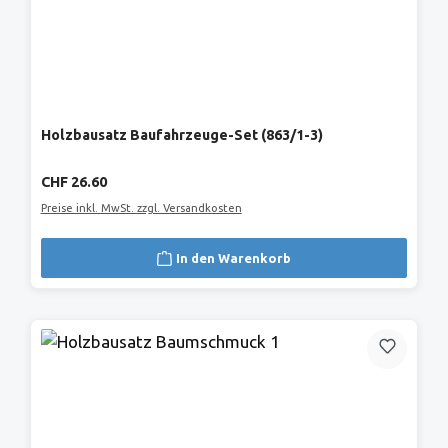
Holzbausatz Baufahrzeuge-Set (863/1-3)
Regulärer Preis:
CHF 26.60
Preise inkl. MwSt. zzgl. Versandkosten
In den Warenkorb