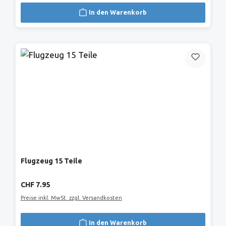
In den Warenkorb
Flugzeug 15 Teile
Regulärer Preis:
CHF 7.95
Preise inkl. MwSt. zzgl. Versandkosten
In den Warenkorb