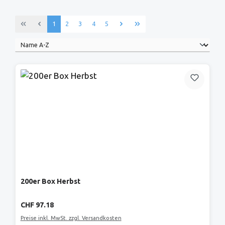
Seite
Seite
Seite
Seite
Seite
1
2
3
4
5
200er Box Herbst
Regulärer Preis:
CHF 97.18
Preise inkl. MwSt. zzgl. Versandkosten