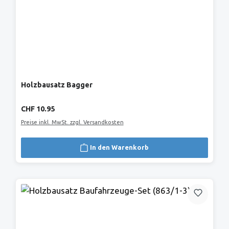
Holzbausatz Bagger
Regulärer Preis:
CHF 10.95
Preise inkl. MwSt. zzgl. Versandkosten
In den Warenkorb