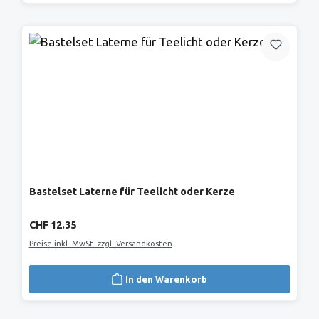
Bastelset Laterne für Teelicht oder Kerze
Regulärer Preis:
CHF 12.35
Preise inkl. MwSt. zzgl. Versandkosten
In den Warenkorb