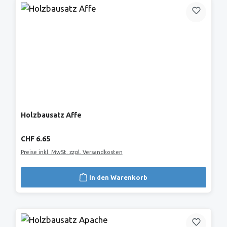
Holzbausatz Affe
Regulärer Preis:
CHF 6.65
Preise inkl. MwSt. zzgl. Versandkosten
In den Warenkorb