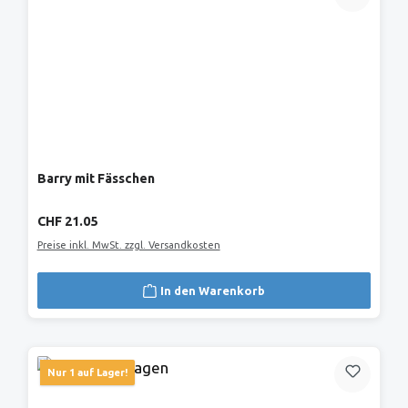
Barry mit Fässchen
Regulärer Preis:
CHF 21.05
Preise inkl. MwSt. zzgl. Versandkosten
In den Warenkorb
Nur 1 auf Lager!