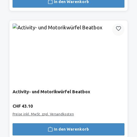
In den Warenkorb
Activity- und Motorikwürfel Beatbox
Regulärer Preis:
CHF 43.10
Preise inkl. MwSt. zzgl. Versandkosten
In den Warenkorb