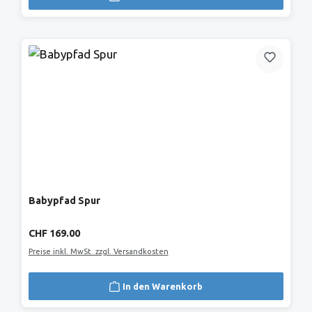
Babypfad Spur
Regulärer Preis:
CHF 169.00
Preise inkl. MwSt. zzgl. Versandkosten
In den Warenkorb