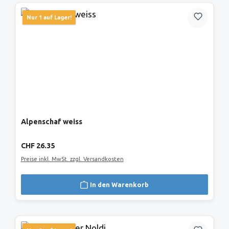
Nur 1 auf Lager!
Alpenschaf weiss
Regulärer Preis:
CHF 26.35
Preise inkl. MwSt. zzgl. Versandkosten
In den Warenkorb