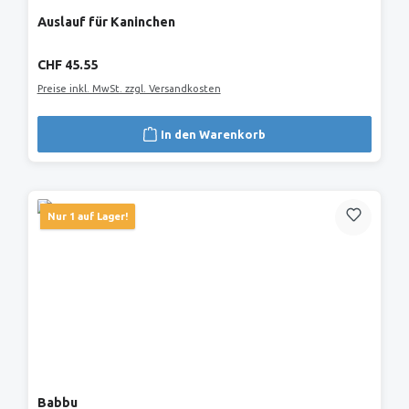
Auslauf für Kaninchen
Regulärer Preis:
CHF 45.55
Preise inkl. MwSt. zzgl. Versandkosten
In den Warenkorb
Nur 1 auf Lager!
Babbu