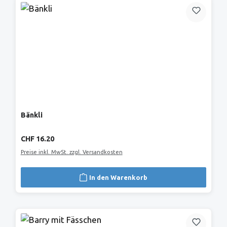
Bänkli
Regulärer Preis:
CHF 16.20
Preise inkl. MwSt. zzgl. Versandkosten
In den Warenkorb