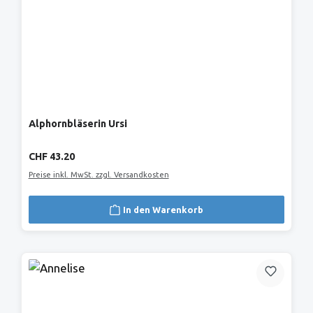
Alphornbläserin Ursi
Regulärer Preis:
CHF 43.20
Preise inkl. MwSt. zzgl. Versandkosten
In den Warenkorb