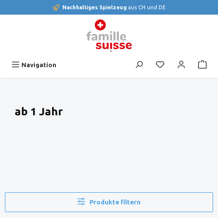
Nachhaltiges Spielzeug
aus CH und DE
alt springen
Du hast 0 Produk
Navigation
ab 1 Jahr
Produkte filtern