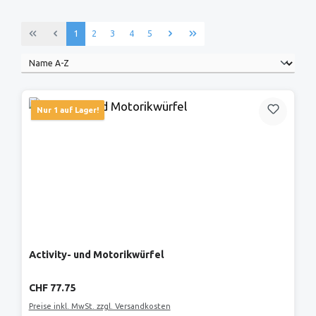
Seite
Seite
Seite
Seite
Seite
1
2
3
4
5
Nur 1 auf Lager!
Activity- und Motorikwürfel
Regulärer Preis:
CHF 77.75
Preise inkl. MwSt. zzgl. Versandkosten