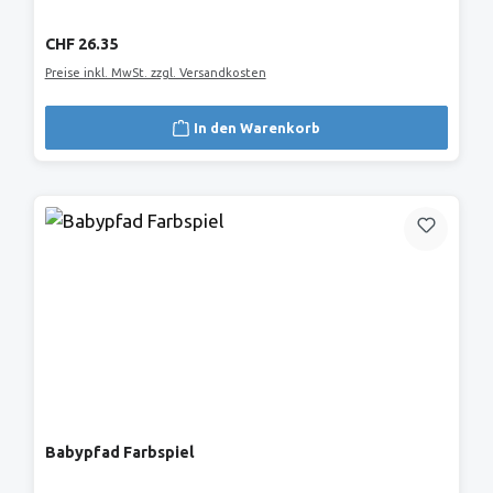
Regulärer Preis:
CHF 26.35
Preise inkl. MwSt. zzgl. Versandkosten
In den Warenkorb
Babypfad Farbspiel