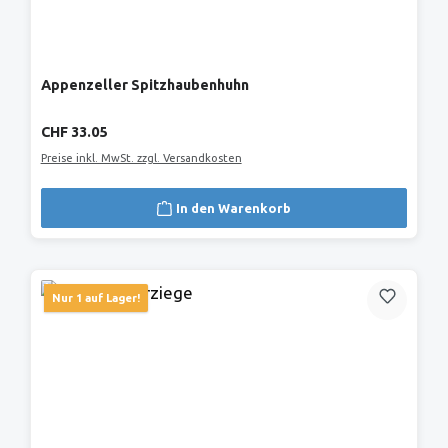
Appenzeller Spitzhaubenhuhn
Regulärer Preis:
CHF 33.05
Preise inkl. MwSt. zzgl. Versandkosten
In den Warenkorb
Nur 1 auf Lager!