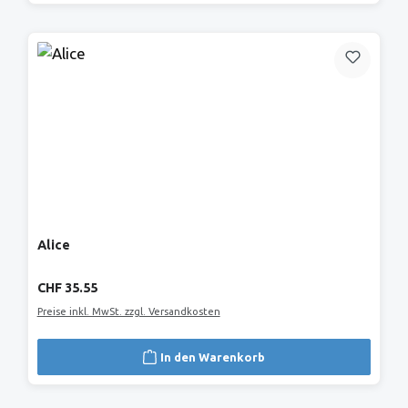
Alice
Regulärer Preis:
CHF 35.55
Preise inkl. MwSt. zzgl. Versandkosten
In den Warenkorb