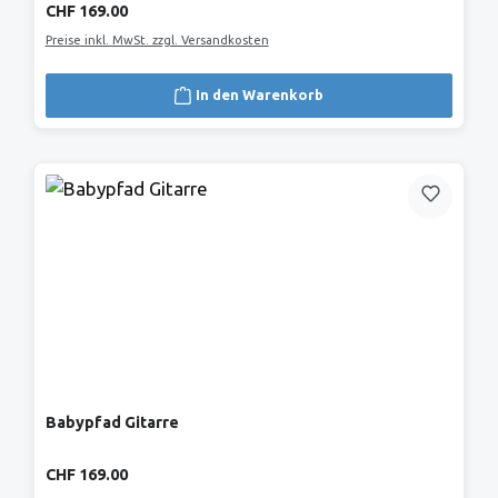
Regulärer Preis:
CHF 169.00
Preise inkl. MwSt. zzgl. Versandkosten
In den Warenkorb
Babypfad Gitarre
Regulärer Preis:
CHF 169.00