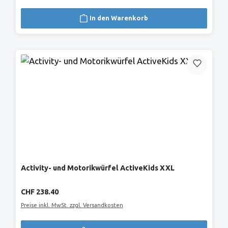
In den Warenkorb
Activity- und Motorikwürfel ActiveKids XXL
Regulärer Preis:
CHF 238.40
Preise inkl. MwSt. zzgl. Versandkosten