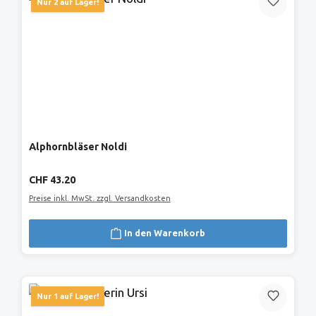
Nur 2 auf Lager!
Alphornbläser Noldi
Regulärer Preis:
CHF 43.20
Preise inkl. MwSt. zzgl. Versandkosten
In den Warenkorb
Nur 1 auf Lager!