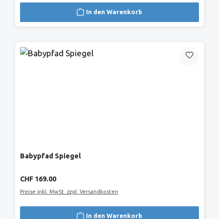
In den Warenkorb
Babypfad Spiegel
Regulärer Preis:
CHF 169.00
Preise inkl. MwSt. zzgl. Versandkosten
In den Warenkorb