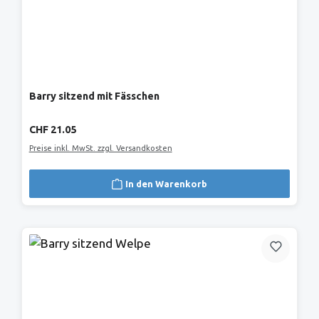
Barry sitzend mit Fässchen
Regulärer Preis:
CHF 21.05
Preise inkl. MwSt. zzgl. Versandkosten
In den Warenkorb