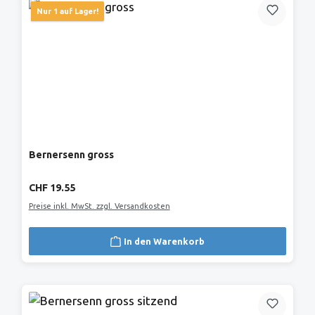
Nur 1 auf Lager!
Bernersenn gross
Regulärer Preis:
CHF 19.55
Preise inkl. MwSt. zzgl. Versandkosten
In den Warenkorb