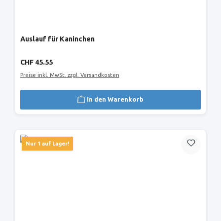
Auslauf für Kaninchen
Regulärer Preis:
CHF 45.55
Preise inkl. MwSt. zzgl. Versandkosten
In den Warenkorb
Nur 1 auf Lager!