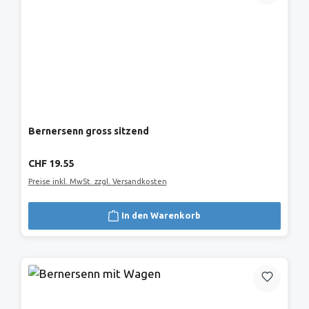
Bernersenn gross sitzend
Regulärer Preis:
CHF 19.55
Preise inkl. MwSt. zzgl. Versandkosten
In den Warenkorb