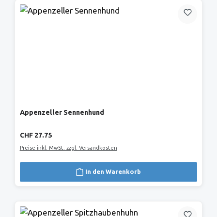
Appenzeller Sennenhund
Regulärer Preis:
CHF 27.75
Preise inkl. MwSt. zzgl. Versandkosten
In den Warenkorb