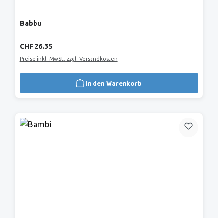
Babbu
Regulärer Preis:
CHF 26.35
Preise inkl. MwSt. zzgl. Versandkosten
In den Warenkorb