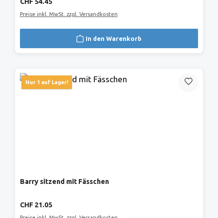
Regulärer Preis:
CHF 54.45
Preise inkl. MwSt. zzgl. Versandkosten
In den Warenkorb
Nur 1 auf Lager!
Barry sitzend mit Fässchen
Regulärer Preis:
CHF 21.05
Preise inkl. MwSt. zzgl. Versandkosten