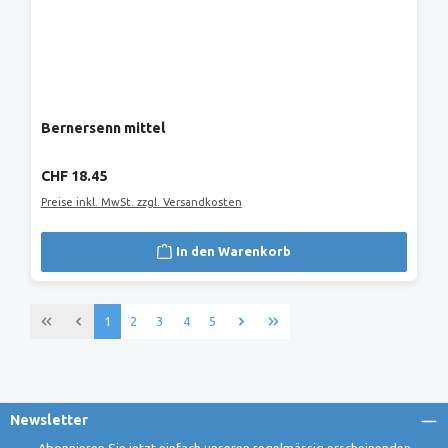
Bernersenn mittel
Regulärer Preis:
CHF 18.45
Preise inkl. MwSt. zzgl. Versandkosten
In den Warenkorb
Seite
Seite
Seite
Seite
Seite
1
2
3
4
5
Newsletter
Abonnieren Sie jetzt einfach unseren regelmässig erscheinenden