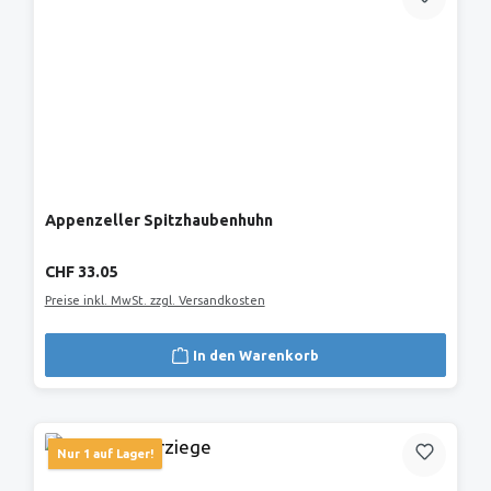
Appenzeller Spitzhaubenhuhn
Regulärer Preis:
CHF 33.05
Preise inkl. MwSt. zzgl. Versandkosten
In den Warenkorb
Nur 1 auf Lager!