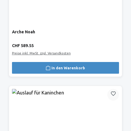
Arche Noah
Regulärer Preis:
CHF 589.55
Preise inkl. MwSt. zzgl. Versandkosten
In den Warenkorb