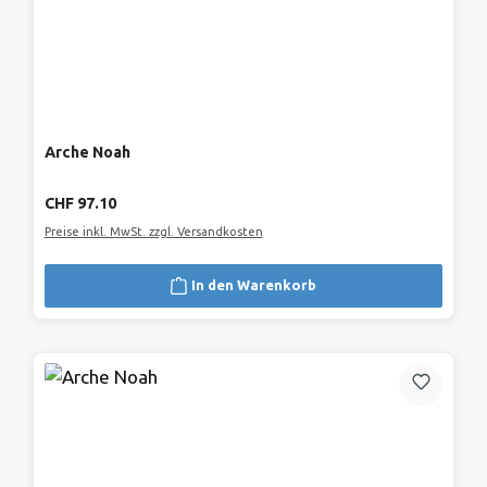
Arche Noah
Regulärer Preis:
CHF 97.10
Preise inkl. MwSt. zzgl. Versandkosten
In den Warenkorb