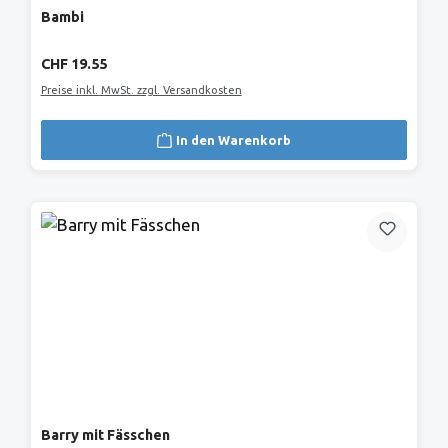
Bambi
Regulärer Preis:
CHF 19.55
Preise inkl. MwSt. zzgl. Versandkosten
In den Warenkorb
Barry mit Fässchen