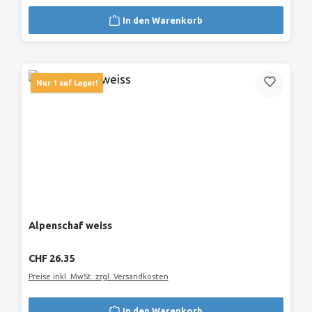
In den Warenkorb
Nur 1 auf Lager!
Alpenschaf weiss
Regulärer Preis:
CHF 26.35
Preise inkl. MwSt. zzgl. Versandkosten
In den Warenkorb