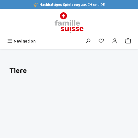
Nachhaltiges Spielzeug
aus CH und DE
alt springen
Du hast 0 Produk
Navigation
Tiere