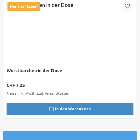
Nur 1 auf Lager!
Wurstbärchen in der Dose
Regulärer Preis:
CHF 7.25
Preise inkl. MwSt. zzgl. Versandkosten
In den Warenkorb