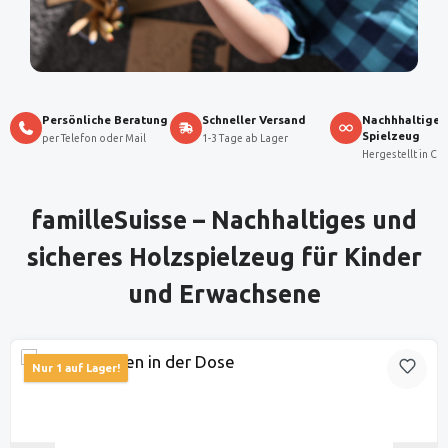
Persönliche Beratung
Schneller Versand
Nachhhaltiges
Spielzeug
per Telefon oder Mail
1-3 Tage ab Lager
Hergestellt in CH
Produktgalerie überspringen
familleSuisse – Nachhaltiges und
sicheres Holzspielzeug für Kinder
und Erwachsene
Nur 1 auf Lager!