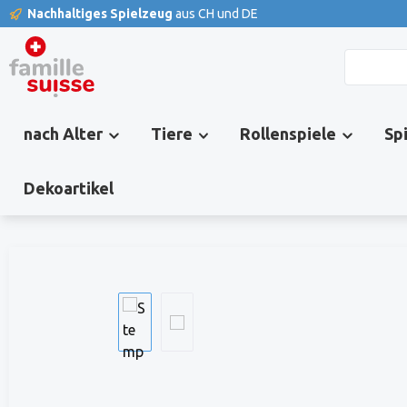
Nachhaltiges Spielzeug
aus CH und DE
springen
Zur Hauptnavigation springen
nach Alter
Tiere
Rollenspiele
Sp
Dekoartikel
Bildergalerie überspringen