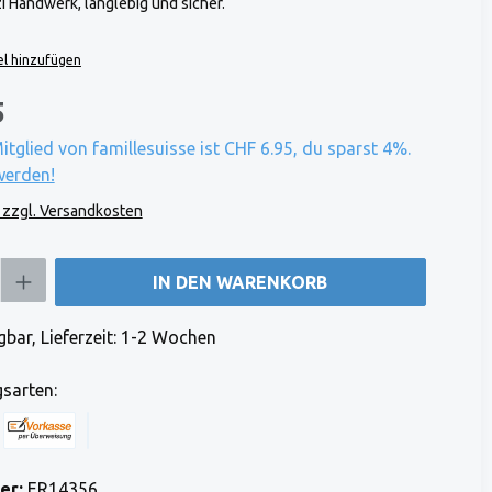
i Handwerk, langlebig und sicher.
l hinzufügen
5
Mitglied von famillesuisse ist CHF 6.95, du sparst 4%.
werden!
. zzgl. Versandkosten
b den gewünschten Wert ein oder benutze die Schaltflächen um die Anzahl zu e
IN DEN WARENKORB
bar, Lieferzeit: 1-2 Wochen
sarten:
 Stripe)
 (via Stripe)
Rechnung (Vorauszahlung)
Benutzerdefiniertes Bild 1
er:
ER14356