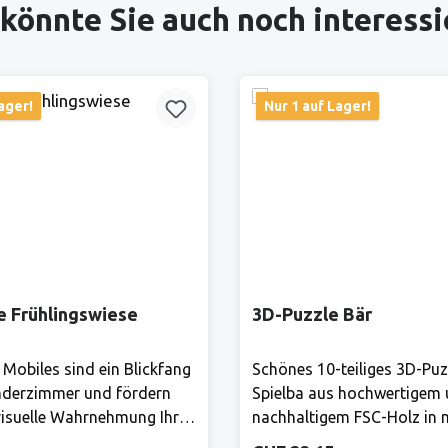
könnte Sie auch noch interess
ager!
Nur 1 auf Lager!
e Frühlingswiese
3D-Puzzle Bär
 Mobiles sind ein Blickfang
Schönes 10-teiliges 3D-Puz
nderzimmer und fördern
Spielba aus hochwertigem
isuelle Wahrnehmung Ihres
nachhaltigem FSC-Holz in
 gibt es ständig etwas
Farben.Hersteller:Bis heute 