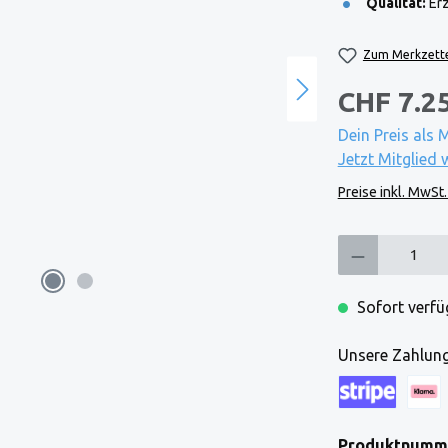
Qualität:
Erz
Zum Merkzette
CHF 7.2
Dein Preis als 
Jetzt Mitglied 
Preise inkl. MwSt
Produkt Anzahl: Gi
Sofort verfüg
Unsere Zahlung
Kreditkarte (via
Klarna
Produktnumm