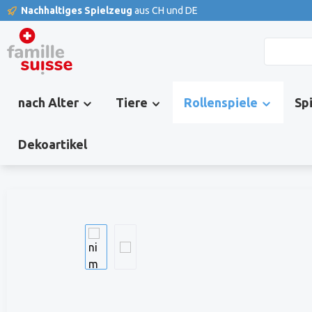
Nachhaltiges Spielzeug
aus CH und DE
springen
Zur Hauptnavigation springen
nach Alter
Tiere
Rollenspiele
Sp
Dekoartikel
Bildergalerie überspringen