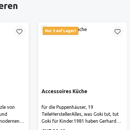
ieren
Nur 3 auf Lager!
Accessoires Küche
zle von
für die Puppenhäuser, 19
 und
TeileHerstellerAlles, was Goki tut, tut
 modernen
Goki für Kinder.1981 haben Gerhard
sind die
Gollnest und Fritz-Rüdiger Kiesel