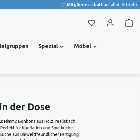
Mitgliederrabatt
auf allen Artikeln
Du hast 0 Produkte au
pielgruppen
Spezial
Möbel
in der Dose
u:
Nimm2 Bonbons aus Holz, realistisch.
Perfekt für Kaufladen und Spielküche.
Buche aus umweltfreundlicher Fertigung.