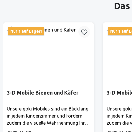
Produktgalerie überspringen
Das 
Nur 1 auf Lager!
Nur 1 auf L
3-D Mobile Bienen und Käfer
3-D Mobil
Unsere goki Mobiles sind ein Blickfang
Unsere goki
in jedem Kinderzimmer und fördern
in jedem Ki
zudem die visuelle Wahrnehmung Ihres
zudem die v
Babys. Hier gibt es ständig etwas
Babys. Hier