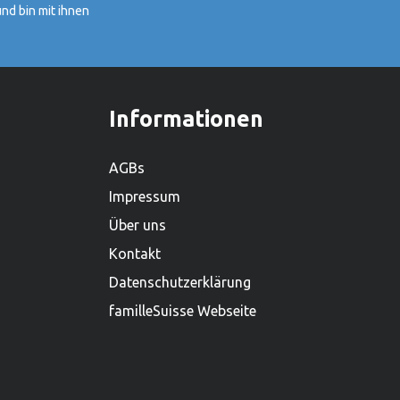
grösster Spielwarenhersteller
nd bin mit ihnen
geworden. Heute sitzt das
Unternehmen in Güster, Schleswig-
Holstein, und beschäftigt weltweit über
450 Mitarbeiter. Mit einem lieferfähigen
Sortiment von mehr als 2.000
Informationen
Produkten ist es zudem einer der
grössten Holzspielwarenproduzenten.
AGBs
Impressum
Über uns
Kontakt
Datenschutzerklärung
familleSuisse Webseite