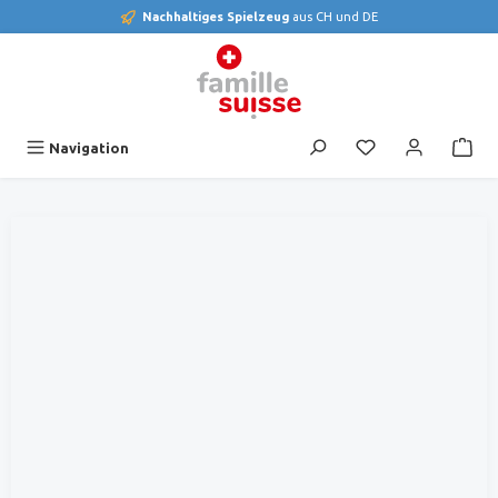
Nachhaltiges Spielzeug
aus CH und DE
alt springen
Du hast 0 Produk
Navigation
Bildergalerie überspringen