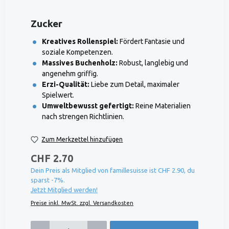
Zucker
Kreatives Rollenspiel:
Fördert Fantasie und
soziale Kompetenzen.
Massives Buchenholz:
Robust, langlebig und
angenehm griffig.
Erzi-Qualität:
Liebe zum Detail, maximaler
Spielwert.
Umweltbewusst gefertigt:
Reine Materialien
nach strengen Richtlinien.
Zum Merkzettel hinzufügen
CHF 2.70
Dein Preis als Mitglied von famillesuisse ist CHF 2.90, du
sparst -7%.
Jetzt Mitglied werden!
Preise inkl. MwSt. zzgl. Versandkosten
Produkt Anzahl: Gib den gewünschten Wert ein oder benutze die Schaltflächen um die 