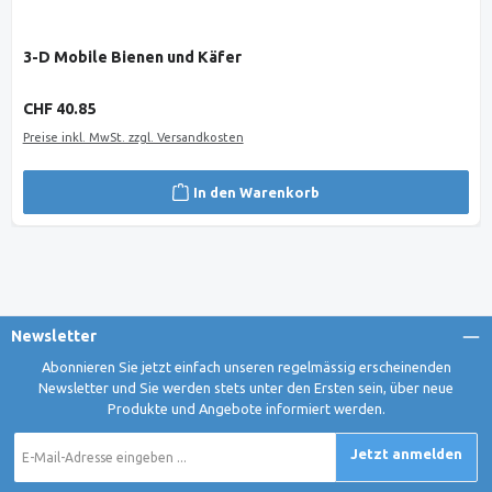
3-D Mobile Bienen und Käfer
Regulärer Preis:
CHF 40.85
Preise inkl. MwSt. zzgl. Versandkosten
In den Warenkorb
Newsletter
Abonnieren Sie jetzt einfach unseren regelmässig erscheinenden
Newsletter und Sie werden stets unter den Ersten sein, über neue
Produkte und Angebote informiert werden.
E-
Jetzt anmelden
Mail-
Adresse
*