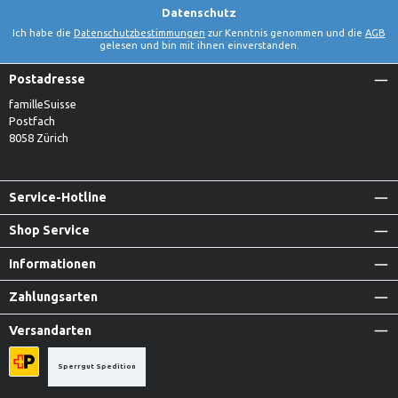
Datenschutz
Ich habe die
Datenschutzbestimmungen
zur Kenntnis genommen und die
AGB
gelesen und bin mit ihnen einverstanden.
Postadresse
familleSuisse
Postfach
8058 Zürich
Service-Hotline
Shop Service
Informationen
Zahlungsarten
Versandarten
Sperrgut Spedition
Priority A-Post