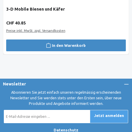
3-D Mobile Bienen und Käfer
Regulärer Preis:
CHF 40.85
Preise inkl. MwSt. zzgl. Versandkosten
In den Warenkorb
Newsletter
Abonnieren Sie jetzt einfach unseren regelmässig erscheinenden
Newsletter und Sie werden stets unter den Ersten sein, über neue
Produkte und Angebote informiert werden.
E-
Jetzt anmelden
Mail-
Adresse
*
Datenschutz