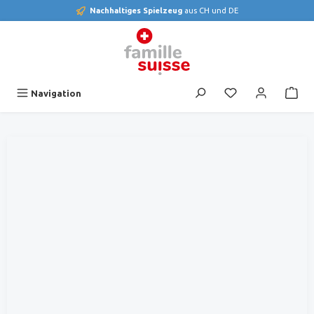
Nachhaltiges Spielzeug
aus CH und DE
alt springen
Du hast 0 Produk
Navigation
Bildergalerie überspringen