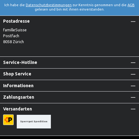
Ich habe die
Datenschutzbestimmungen
zur Kenntnis genommen und die
AGB
gelesen und bin mit ihnen einverstanden.
Postadresse
familleSuisse
Postfach
8058 Zürich
Service-Hotline
Shop Service
Informationen
Zahlungsarten
Versandarten
Sperrgut Spedition
Priority A-Post