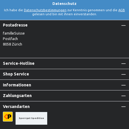
Datenschutz
Ich habe die
Datenschutzbestimmungen
zur Kenntnis genommen und die
AGB
gelesen und bin mit ihnen einverstanden.
Postadresse
familleSuisse
Postfach
8058 Zürich
Service-Hotline
Shop Service
Informationen
Zahlungsarten
Versandarten
Sperrgut Spedition
Priority A-Post