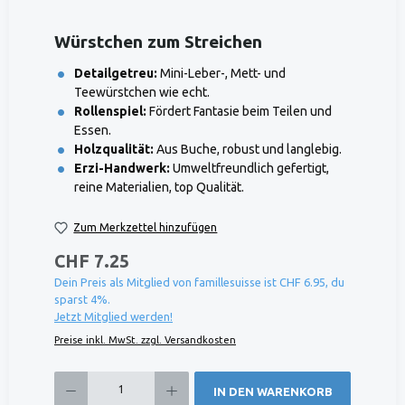
Würstchen zum Streichen
Detailgetreu:
Mini-Leber-, Mett- und
Teewürstchen wie echt.
Rollenspiel:
Fördert Fantasie beim Teilen und
Essen.
Holzqualität:
Aus Buche, robust und langlebig.
Erzi-Handwerk:
Umweltfreundlich gefertigt,
reine Materialien, top Qualität.
Zum Merkzettel hinzufügen
CHF 7.25
Dein Preis als Mitglied von famillesuisse ist CHF 6.95, du
sparst 4%.
Jetzt Mitglied werden!
Preise inkl. MwSt. zzgl. Versandkosten
Produkt Anzahl: Gib den gewünschten Wert ein oder benutze die Schaltflächen um die 
IN DEN WARENKORB