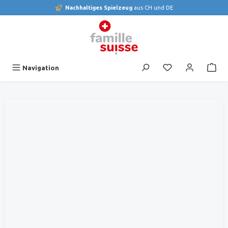
Nachhaltiges Spielzeug
aus CH und DE
alt springen
Du hast 0 Produk
Navigation
Bildergalerie überspringen