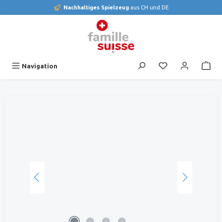
Nachhaltiges Spielzeug
aus CH und DE
alt springen
Du hast 0 Produk
Navigation
Bildergalerie überspringen