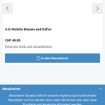
3-D Mobile Bienen und Käfer
Regulärer Preis:
CHF 40.85
Preise inkl. MwSt. zzgl. Versandkosten
In den Warenkorb
Newsletter
Abonnieren Sie jetzt einfach unseren regelmässig erscheinenden
Newsletter und Sie werden stets unter den Ersten sein, über neue
Produkte und Angebote informiert werden.