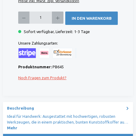
Preise inkl. MwSt. zzgl. Versandkosten
Produkt Anzahl: Gib den gewünschten Wert ein oder benutze die Schaltflächen um die 
IN DEN WARENKORB
Sofort verfügbar, Lieferzeit: 1-3 Tage
Unsere Zahlungsarten:
Kreditkarte (via Stripe)
Klarna (via Stripe)
Rechnung (Vorauszahlung)
Benutzerdefiniertes Bild 1
Produktnummer:
PB645
Noch Fragen zum Produkt?
Beschreibung
Ideal für Handwerk: Ausgestattet mit hochwertigen, robusten
Werkzeugen, die in einem praktischen, bunten Kunststoffkoffer au…
Mehr