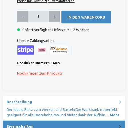
Preise inkl. MwSt. zzgl. Versandkosten
Produkt Anzahl: Gib den gewünschten Wert ein oder benutze die Schaltflächen um die 
IN DEN WARENKORB
Sofort verfügbar, Lieferzeit: 1-2 Wochen
Unsere Zahlungsarten:
Kreditkarte (via Stripe)
Klarna (via Stripe)
Rechnung (Vorauszahlung)
Benutzerdefiniertes Bild 1
Produktnummer:
PB489
Noch Fragen zum Produkt?
Beschreibung
Der ideale Platz zum Werken und Basteln!Die Werkbank ist perfekt
geeignet für alle Bastelarbeiten und bietet dank der Aufhän…
Mehr
Eigenschaften