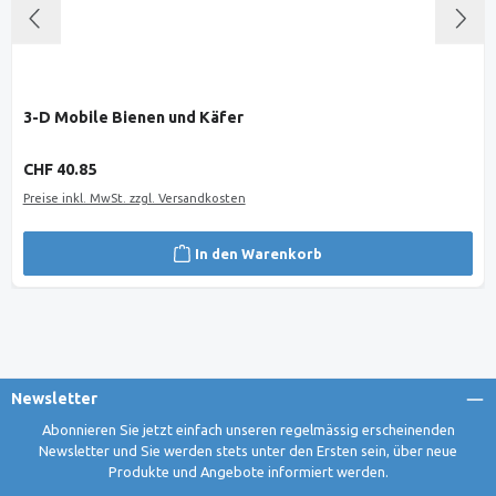
3-D Mobile Bienen und Käfer
Regulärer Preis:
CHF 40.85
Preise inkl. MwSt. zzgl. Versandkosten
In den Warenkorb
Newsletter
Abonnieren Sie jetzt einfach unseren regelmässig erscheinenden
Newsletter und Sie werden stets unter den Ersten sein, über neue
Produkte und Angebote informiert werden.