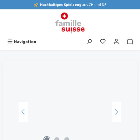
Nachhaltiges Spielzeug
aus CH und DE
alt springen
Du hast 0 Produk
Navigation
Bildergalerie überspringen