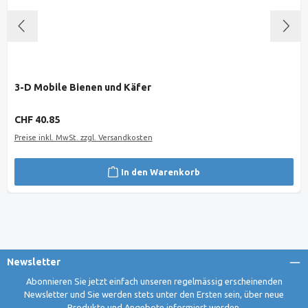
3-D Mobile Bienen und Käfer
Regulärer Preis:
CHF 40.85
Preise inkl. MwSt. zzgl. Versandkosten
In den Warenkorb
Newsletter
Abonnieren Sie jetzt einfach unseren regelmässig erscheinenden
Newsletter und Sie werden stets unter den Ersten sein, über neue
Produkte und Angebote informiert werden.