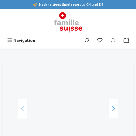
Nachhaltiges Spielzeug
aus CH und DE
alt springen
Du hast 0 Produk
Navigation
Bildergalerie überspringen