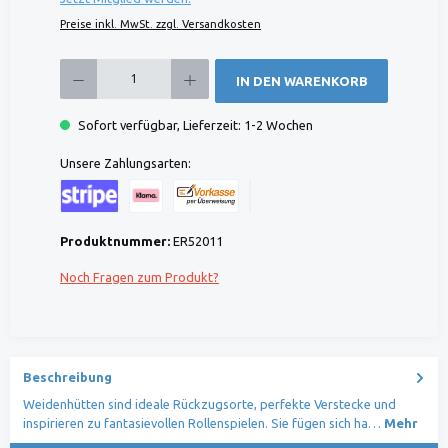
Preise inkl. MwSt. zzgl. Versandkosten
Produkt Anzahl: Gib den gewünschten Wert ein oder benutze die Schaltflächen um die 
IN DEN WARENKORB
Sofort verfügbar, Lieferzeit: 1-2 Wochen
Unsere Zahlungsarten:
Kreditkarte (via Stripe)
Klarna (via Stripe)
Rechnung (Vorauszahlung)
Benutzerdefiniertes Bild 1
Produktnummer:
ER52011
Noch Fragen zum Produkt?
Beschreibung
Weidenhütten sind ideale Rückzugsorte, perfekte Verstecke und
inspirieren zu fantasievollen Rollenspielen. Sie fügen sich ha…
Mehr