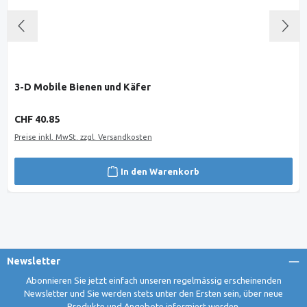
3-D Mobile Bienen und Käfer
Regulärer Preis:
CHF 40.85
Preise inkl. MwSt. zzgl. Versandkosten
In den Warenkorb
Newsletter
Abonnieren Sie jetzt einfach unseren regelmässig erscheinenden
Newsletter und Sie werden stets unter den Ersten sein, über neue
Produkte und Angebote informiert werden.