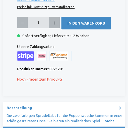
Preise inkl. MwSt. zzgl. Versandkosten
Produkt Anzahl: Gib den gewünschten Wert ein oder benutze die Schaltflächen um die 
IN DEN WARENKORB
Sofort verfügbar, Lieferzeit: 1-2 Wochen
Unsere Zahlungsarten:
Kreditkarte (via Stripe)
Klarna (via Stripe)
Rechnung (Vorauszahlung)
Benutzerdefiniertes Bild 1
Produktnummer:
ER21201
Noch Fragen zum Produkt?
Beschreibung
Die zweifarbigen Sprudeltabs für die Puppenwäsche kommen in einer
schön gestalteten Dose. Sie bieten ein realistisches Spiel…
Mehr