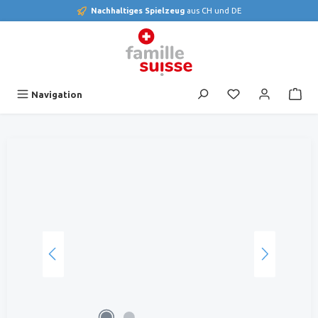
Nachhaltiges Spielzeug
aus CH und DE
alt springen
Du hast 0 Produk
Navigation
Bildergalerie überspringen