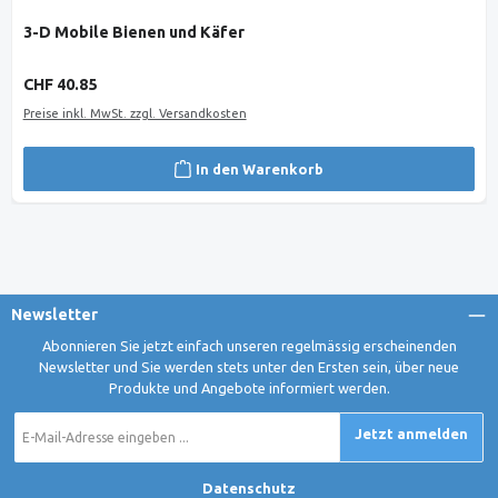
3-D Mobile Bienen und Käfer
Regulärer Preis:
CHF 40.85
Preise inkl. MwSt. zzgl. Versandkosten
In den Warenkorb
Newsletter
Abonnieren Sie jetzt einfach unseren regelmässig erscheinenden
Newsletter und Sie werden stets unter den Ersten sein, über neue
Produkte und Angebote informiert werden.
E-
Jetzt anmelden
Mail-
Adresse
*
Datenschutz