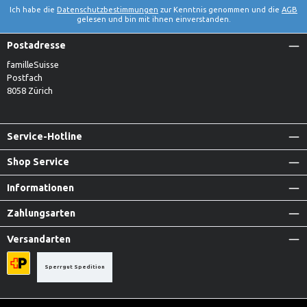
Ich habe die
Datenschutzbestimmungen
zur Kenntnis genommen und die
AGB
gelesen und bin mit ihnen einverstanden.
Postadresse
familleSuisse
Postfach
8058 Zürich
Service-Hotline
Shop Service
Informationen
Zahlungsarten
Versandarten
Sperrgut Spedition
Priority A-Post