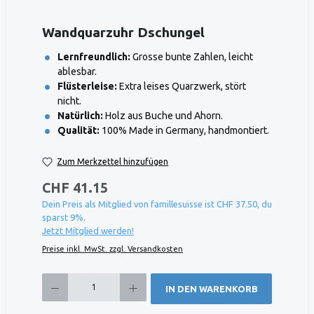
Wandquarzuhr Dschungel
Lernfreundlich:
Grosse bunte Zahlen, leicht
ablesbar.
Flüsterleise:
Extra leises Quarzwerk, stört
nicht.
Natürlich:
Holz aus Buche und Ahorn.
Qualität:
100% Made in Germany, handmontiert.
Zum Merkzettel hinzufügen
CHF 41.15
Dein Preis als Mitglied von famillesuisse ist CHF 37.50, du
sparst 9%.
Jetzt Mitglied werden!
Preise inkl. MwSt. zzgl. Versandkosten
Produkt Anzahl: Gib den gewünschten Wert ein oder benutze die Schaltflächen um die 
IN DEN WARENKORB