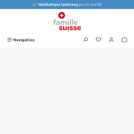
Nachhaltiges Spielzeug
aus CH und DE
alt springen
Du hast 0 Produk
Navigation
Bildergalerie überspringen