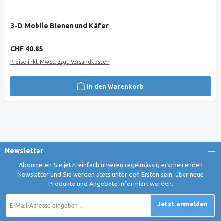
3-D Mobile Bienen und Käfer
Regulärer Preis:
CHF 40.85
Preise inkl. MwSt. zzgl. Versandkosten
In den Warenkorb
Newsletter
Abonnieren Sie jetzt einfach unseren regelmässig erscheinenden
Newsletter und Sie werden stets unter den Ersten sein, über neue
Produkte und Angebote informiert werden.
E-
Jetzt anmelden
Mail-
Adresse
*