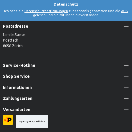
Datenschutz
Ich habe die
Datenschutzbestimmungen
zur Kenntnis genommen und die
AGB
gelesen und bin mit ihnen einverstanden.
Postadresse
familleSuisse
Postfach
8058 Zürich
Service-Hotline
Shop Service
Informationen
Zahlungsarten
Versandarten
Sperrgut Spedition
Priority A-Post