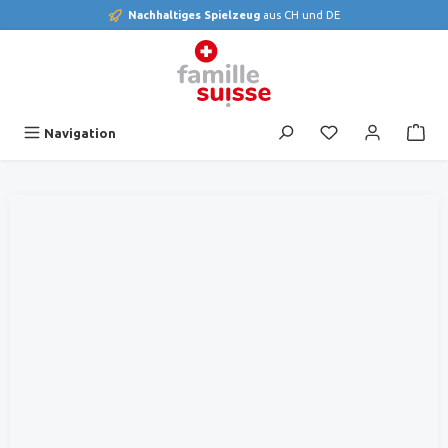
Nachhaltiges Spielzeug
aus CH und DE
alt springen
Du hast 0 Produk
Navigation
Bildergalerie überspringen