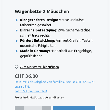
Wagenkette 2 Mäuschen
Kindgerechtes Design:
Mäuse und Käse,
farbenfroh gestaltet.
Einfache Befestigung:
Zwei Sicherheitsclips,
schnell links rechts.
Fördert Entwicklung:
Animiert Greifen, Tasten,
motorische Fähigkeiten.
Made in Germany:
Handarbeit aus Erzgebirge,
geprüft sicher.
Zum Merkzettel hinzufügen
CHF 36.00
Dein Preis als Mitglied von famillesuisse ist CHF 32.85, du
sparst 9%.
Jetzt Mitglied werden!
Preise inkl. MwSt. zzgl. Versandkosten
Produkt Anzahl: Gib den gewünschten Wert ein oder benutze die Schaltflächen um die 