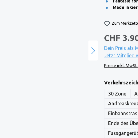
Fantasie fö
Made in Ge
Zum Merkzette
CHF 3.9
Dein Preis als 
Jetzt Mitglied 
Preise inkl. MwSt
Verkehrszeic
30 Zone
A
Andreaskreu
Einbahnstras
Ende des Übe
Fussgängerü