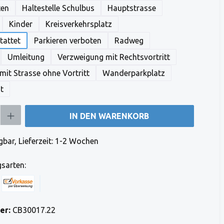
ten
Haltestelle Schulbus
Hauptstrasse
Kinder
Kreisverkehrsplatz
tattet
Parkieren verboten
Radweg
Umleitung
Verzweigung mit Rechtsvortritt
it Strasse ohne Vortritt
Wanderparkplatz
t
b den gewünschten Wert ein oder benutze die Schaltflächen um die Anzahl zu e
IN DEN WARENKORB
bar, Lieferzeit: 1-2 Wochen
sarten:
 Stripe)
 (via Stripe)
Rechnung (Vorauszahlung)
Benutzerdefiniertes Bild 1
er:
CB30017.22