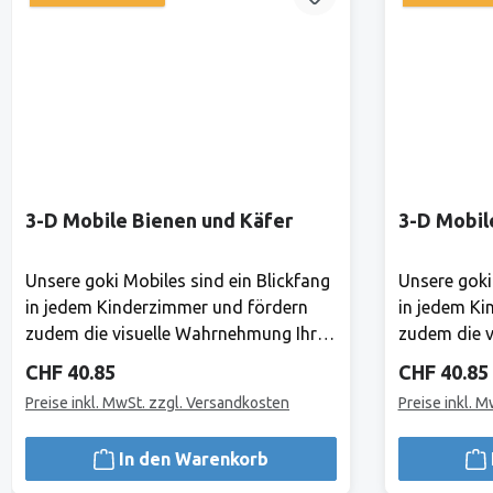
3-D Mobile Bienen und Käfer
3-D Mobil
Unsere goki Mobiles sind ein Blickfang
Unsere goki
in jedem Kinderzimmer und fördern
in jedem Ki
zudem die visuelle Wahrnehmung Ihres
zudem die v
Babys. Hier gibt es ständig etwas
Babys. Hier
Regulärer Preis:
Regulärer 
CHF 40.85
CHF 40.85
Neues zu entdecken! Mond und Sterne
Neues zu e
Preise inkl. MwSt. zzgl. Versandkosten
Preise inkl. 
laden zu himmlischen Träumen ein.
laden zu hi
Holz, 18 TeileHerstellerAlles, was Goki
Holz, 18 Tei
In den Warenkorb
tut, tut Goki für Kinder.1981 haben
tut, tut Gok
Gerhard Gollnest und Fritz-Rüdiger
Gerhard Gol