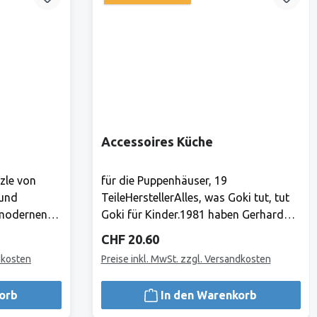
Accessoires Küche
zle von
für die Puppenhäuser, 19
 und
TeileHerstellerAlles, was Goki tut, tut
 modernen
Goki für Kinder.1981 haben Gerhard
sind die
Gollnest und Fritz-Rüdiger Kiesel
Regulärer Preis:
CHF 20.60
nt für hohe
begonnen, Spielzeuge zu verkaufen. Im
dkosten
Preise inkl. MwSt. zzgl. Versandkosten
cherheit,
Laufe der Jahre ist aus dem kleinen
Zwei-Mann-Betrieb in Hamburg
orb
In den Warenkorb
de für
Norddeutschlands grösster
Bis heute
Spielwarenhersteller geworden. Heute