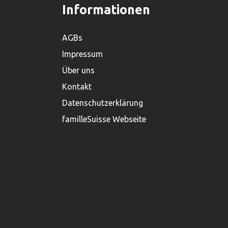
Sortiment von mehr als 2.000
Informationen
Produkten ist es zudem einer der
grössten Holzspielwarenproduzenten.
AGBs
Impressum
Über uns
Kontakt
Datenschutzerklärung
familleSuisse Webseite