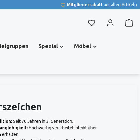
Mitgliederrabatt
auf allen Artikeln
Du hast 0 Produkte au
pielgruppen
Spezial
Möbel
rszeichen
ition:
Seit 70 Jahren in 3. Generation.
anglebigkeit:
Hochwertig verarbeitet, bleibt über
 erhalten.