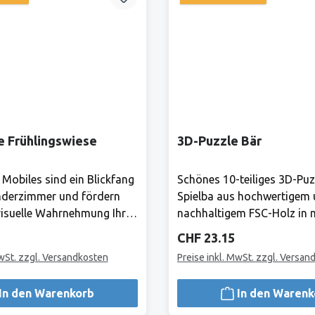
e Frühlingswiese
3D-Puzzle Bär
 Mobiles sind ein Blickfang
Schönes 10-teiliges 3D-Puz
nderzimmer und fördern
Spielba aus hochwertigem
isuelle Wahrnehmung Ihres
nachhaltigem FSC-Holz in
 gibt es ständig etwas
Farben.Hersteller:Bis heute 
Preis:
Regulärer Preis:
CHF 23.15
ntdecken! Mond und Sterne
Produkte von Spielba Gara
MwSt. zzgl. Versandkosten
Preise inkl. MwSt. zzgl. Versan
mmlischen Träumen ein.
Qualität grösstmögliche Si
leHerstellerAlles, was Goki
lange Lebensdauer und
In den Warenkorb
In den Warenk
i für Kinder.1981 haben
uneingeschränkte Spielfreu
lnest und Fritz-Rüdiger
Gross und Klein.Hersteller: