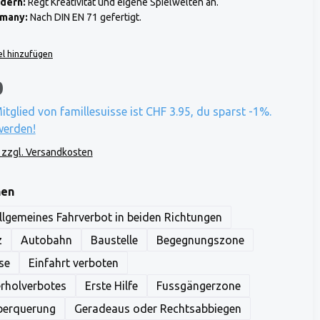
rdern:
Regt Kreativität und eigene Spielwelten an.
rmany:
Nach DIN EN 71 gefertigt.
l hinzufügen
0
Mitglied von famillesuisse ist CHF 3.95, du sparst -1%.
werden!
. zzgl. Versandkosten
auswählen
hen
llgemeines Fahrverbot in beiden Richtungen
z
Autobahn
Baustelle
Begegnungszone
se
Einfahrt verboten
rholverbotes
Erste Hilfe
Fussgängerzone
berquerung
Geradeaus oder Rechtsabbiegen