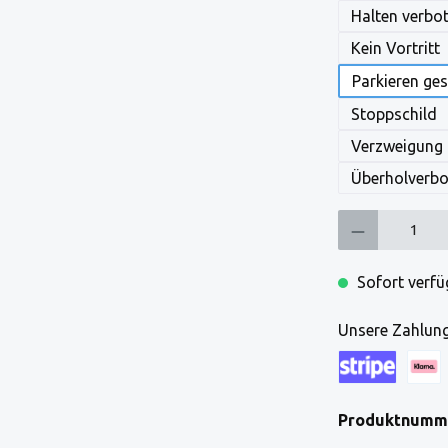
Halten verbo
Kein Vortritt
Parkieren ges
Stoppschild
Verzweigung m
Überholverbo
Produkt Anzahl: Gi
Sofort verfüg
Unsere Zahlung
Kreditkarte (via
Klarna
Produktnumm