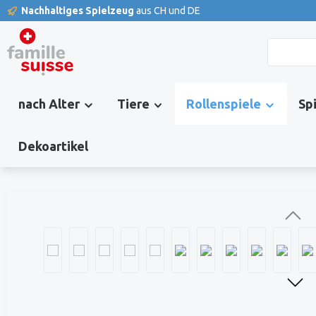
Nachhaltiges Spielzeug
aus CH und DE
springen
Zur Hauptnavigation springen
nach Alter
Tiere
Rollenspiele
Sp
Dekoartikel
Bildergalerie überspringen