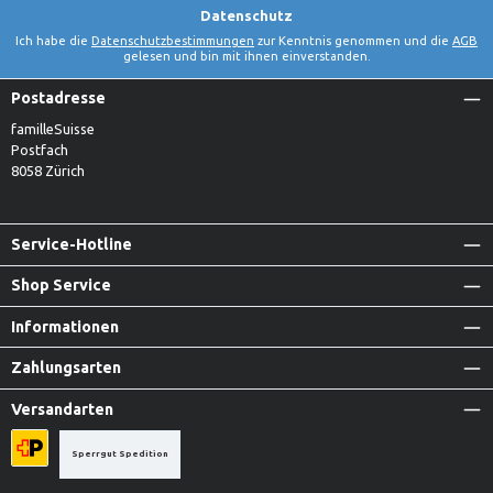
Datenschutz
Ich habe die
Datenschutzbestimmungen
zur Kenntnis genommen und die
AGB
gelesen und bin mit ihnen einverstanden.
Postadresse
familleSuisse
Postfach
8058 Zürich
Service-Hotline
Shop Service
Informationen
Zahlungsarten
Versandarten
Sperrgut Spedition
Priority A-Post