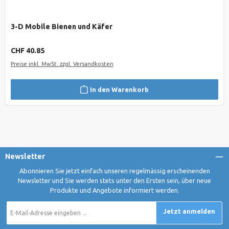
3-D Mobile Bienen und Käfer
Regulärer Preis:
CHF 40.85
Preise inkl. MwSt. zzgl. Versandkosten
In den Warenkorb
Newsletter
Abonnieren Sie jetzt einfach unseren regelmässig erscheinenden
Newsletter und Sie werden stets unter den Ersten sein, über neue
Produkte und Angebote informiert werden.
E-
Jetzt anmelden
Mail-
Adresse
*