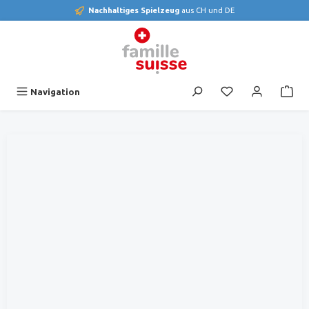
Nachhaltiges Spielzeug
aus CH und DE
alt springen
Du hast 0 Produk
Navigation
Bildergalerie überspringen