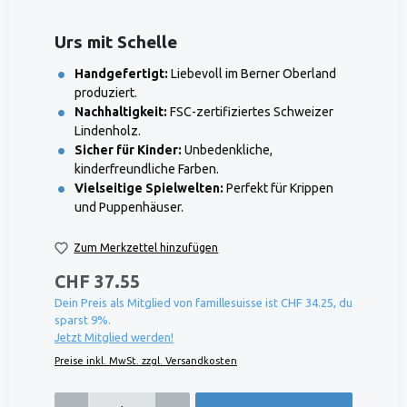
Urs mit Schelle
Handgefertigt:
Liebevoll im Berner Oberland
produziert.
Nachhaltigkeit:
FSC-zertifiziertes Schweizer
Lindenholz.
Sicher für Kinder:
Unbedenkliche,
kinderfreundliche Farben.
Vielseitige Spielwelten:
Perfekt für Krippen
und Puppenhäuser.
Zum Merkzettel hinzufügen
CHF 37.55
Dein Preis als Mitglied von famillesuisse ist CHF 34.25, du
sparst 9%.
Jetzt Mitglied werden!
Preise inkl. MwSt. zzgl. Versandkosten
Produkt Anzahl: Gib den gewünschten Wert ein oder benutze die Schaltflächen um die 