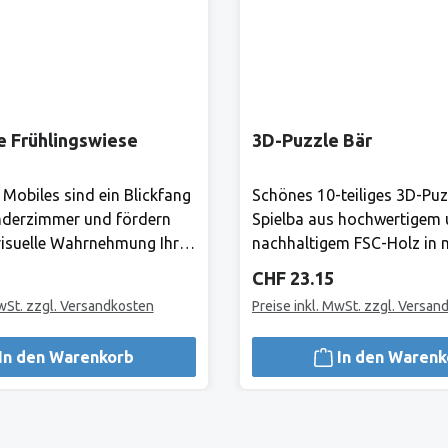
e Frühlingswiese
3D-Puzzle Bär
 Mobiles sind ein Blickfang
Schönes 10-teiliges 3D-Puz
nderzimmer und fördern
Spielba aus hochwertigem
isuelle Wahrnehmung Ihres
nachhaltigem FSC-Holz in
 gibt es ständig etwas
Farben.Hersteller:Bis heute 
Preis:
Regulärer Preis:
CHF 23.15
ntdecken! Mond und Sterne
Produkte von Spielba Gara
MwSt. zzgl. Versandkosten
Preise inkl. MwSt. zzgl. Versan
mmlischen Träumen ein.
Qualität grösstmögliche Si
leHerstellerAlles, was Goki
lange Lebensdauer und
In den Warenkorb
In den Warenk
i für Kinder.1981 haben
uneingeschränkte Spielfreu
lnest und Fritz-Rüdiger
Gross und Klein.Hersteller:
nnen, Spielzeuge zu
sind die Produkte von Spie
m Laufe der Jahre ist aus
für hohe Qualität grösstmö