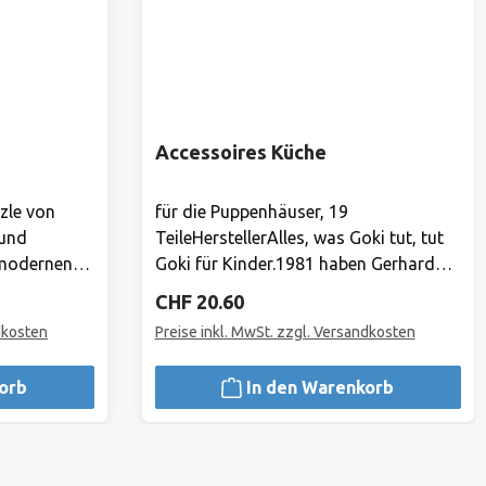
Accessoires Küche
zle von
für die Puppenhäuser, 19
 und
TeileHerstellerAlles, was Goki tut, tut
 modernen
Goki für Kinder.1981 haben Gerhard
sind die
Gollnest und Fritz-Rüdiger Kiesel
Regulärer Preis:
CHF 20.60
nt für hohe
begonnen, Spielzeuge zu verkaufen. Im
dkosten
Preise inkl. MwSt. zzgl. Versandkosten
cherheit,
Laufe der Jahre ist aus dem kleinen
Zwei-Mann-Betrieb in Hamburg
orb
In den Warenkorb
de für
Norddeutschlands grösster
Bis heute
Spielwarenhersteller geworden. Heute
lba Garant
sitzt das Unternehmen in Güster,
gliche
Schleswig-Holstein, und beschäftigt