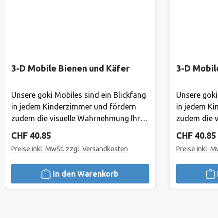
3-D Mobile Bienen und Käfer
3-D Mobil
Unsere goki Mobiles sind ein Blickfang
Unsere goki
in jedem Kinderzimmer und fördern
in jedem Ki
zudem die visuelle Wahrnehmung Ihres
zudem die v
Babys. Hier gibt es ständig etwas
Babys. Hier
Regulärer Preis:
Regulärer 
CHF 40.85
CHF 40.85
Neues zu entdecken! Mond und Sterne
Neues zu e
Preise inkl. MwSt. zzgl. Versandkosten
Preise inkl. 
laden zu himmlischen Träumen ein.
laden zu hi
Holz, 18 TeileHerstellerAlles, was Goki
Holz, 18 Tei
In den Warenkorb
tut, tut Goki für Kinder.1981 haben
tut, tut Gok
Gerhard Gollnest und Fritz-Rüdiger
Gerhard Gol
Kiesel begonnen, Spielzeuge zu
Kiesel bego
verkaufen. Im Laufe der Jahre ist aus
verkaufen. I