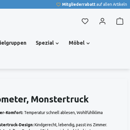
Mitgliederrabatt
auf allen Artikeln
Du hast 0 Produkte au
pielgruppen
Spezial
Möbel
meter, Monstertruck
er-Komfort:
Temperatur schnell ablesen, Wohlfühlklima
tertruck-Design:
Kindgerecht, lebendig, passt ins Zimmer.