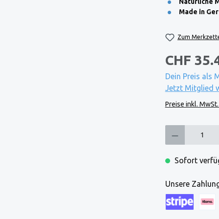
Natürliche M
Made in Ge
Zum Merkzette
CHF 35.
Dein Preis als 
Jetzt Mitglied 
Preise inkl. MwSt
Produkt Anzahl: Gi
Sofort verfüg
Unsere Zahlung
Kreditkarte (via
Klarna