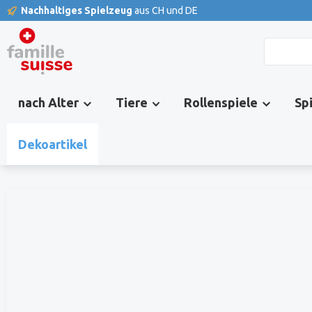
Nachhaltiges Spielzeug
aus CH und DE
springen
Zur Hauptnavigation springen
nach Alter
Tiere
Rollenspiele
Sp
Dekoartikel
Bildergalerie überspringen