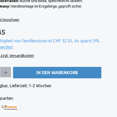
aterialien:
Buche und Birke, speichelecht lackiert.
rmany:
Handmontage im Erzgebirge, geprüft sicher.
l hinzufügen
45
Mitglied von famillesuisse ist CHF 32.35, du sparst 9%.
werden!
. zzgl. Versandkosten
b den gewünschten Wert ein oder benutze die Schaltflächen um die Anzahl zu e
IN DEN WARENKORB
bar, Lieferzeit: 1-2 Wochen
sarten:
 Stripe)
 (via Stripe)
Rechnung (Vorauszahlung)
Benutzerdefiniertes Bild 1