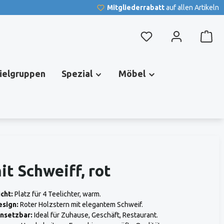
Mitgliederrabatt
auf allen Artikeln
Du hast 0 Produkte au
pielgruppen
Spezial
Möbel
it Schweiff, rot
cht:
Platz für 4 Teelichter, warm.
esign:
Roter Holzstern mit elegantem Schweif.
insetzbar:
Ideal für Zuhause, Geschäft, Restaurant.