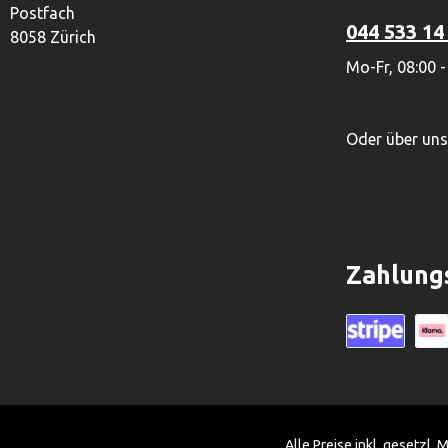
Postfach
450 Mitarbeiter. Mit einem lieferfähigen
450 Mitarbei
044 533 14
8058 Zürich
Sortiment von mehr als 2.000
Sortiment v
Mo-Fr, 08:00 -
Produkten ist es zudem einer der
Produkten i
grössten Holzspielwarenproduzenten.
grössten Ho
Oder über un
Zahlung
Kreditkarte (vi
Klarn
Alle Preise inkl. gesetzl.