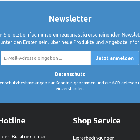
rddeutschlands grösster
uneingeschränkte Spielfreu
ersteller geworden. Heute
Gross und Klein.
Newsletter
nternehmen in Güster,
olstein, und beschäftigt
r 450 Mitarbeiter. Mit
 Sie jetzt einfach unseren regelmässig erscheinenden Newslet
rfähigen Sortiment von
 unter den Ersten sein, über neue Produkte und Angebote infor
000 Produkten ist es zudem
E-
rössten
Jetzt anmelden
Mail-
renproduzenten.Hersteller:
Adresse
*
ki tut, tut Goki für
Datenschutz
 haben Gerhard Gollnest
enschutzbestimmungen
zur Kenntnis genommen und die
AGB
gelesen u
üdiger Kiesel begonnen,
einverstanden.
zu verkaufen. Im Laufe der
us dem kleinen Zwei-Mann-
 Hamburg Norddeutschlands
ielwarenhersteller
Hotline
Shop Service
eute sitzt das
 in Güster, Schleswig-
 und Beratung unter:
Lieferbedingungen
nd beschäftigt weltweit über