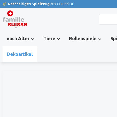
Nachhaltiges Spielzeug
aus CH und DE
springen
Zur Hauptnavigation springen
nach Alter
Tiere
Rollenspiele
Sp
Dekoartikel
Bildergalerie überspringen