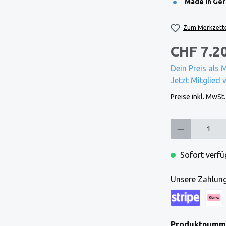
Made in Ge
Zum Merkzette
CHF 7.2
Dein Preis als 
Jetzt Mitglied 
Preise inkl. MwSt
Produkt Anzahl: Gi
Sofort verfüg
Unsere Zahlung
Kreditkarte (via
Klarna
Produktnumm