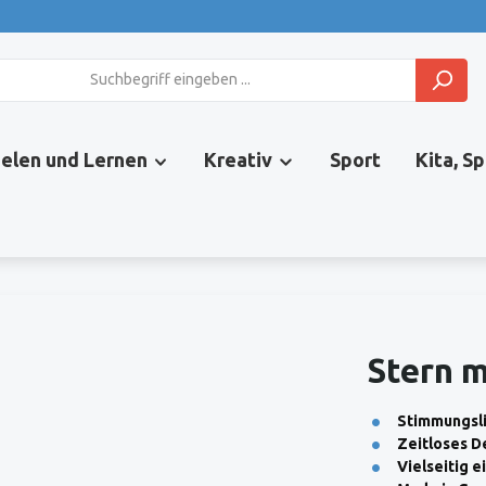
ielen und Lernen
Kreativ
Sport
Kita, S
Stern m
Stimmungsli
Zeitloses D
Vielseitig e