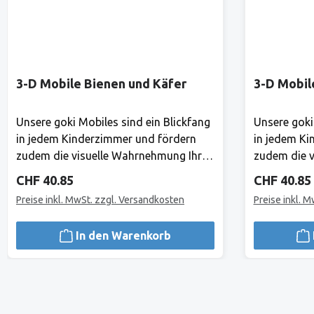
3-D Mobile Bienen und Käfer
3-D Mobil
Unsere goki Mobiles sind ein Blickfang
Unsere goki
in jedem Kinderzimmer und fördern
in jedem Ki
zudem die visuelle Wahrnehmung Ihres
zudem die v
Babys. Hier gibt es ständig etwas
Babys. Hier
Regulärer Preis:
Regulärer 
CHF 40.85
CHF 40.85
Neues zu entdecken! Mond und Sterne
Neues zu e
Preise inkl. MwSt. zzgl. Versandkosten
Preise inkl. 
laden zu himmlischen Träumen ein.
laden zu hi
Holz, 18 TeileHerstellerAlles, was Goki
Holz, 18 Tei
In den Warenkorb
tut, tut Goki für Kinder.1981 haben
tut, tut Gok
Gerhard Gollnest und Fritz-Rüdiger
Gerhard Gol
Kiesel begonnen, Spielzeuge zu
Kiesel bego
verkaufen. Im Laufe der Jahre ist aus
verkaufen. I
dem kleinen Zwei-Mann-Betrieb in
dem kleinen