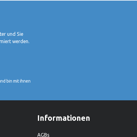
de für
einem lieferfähigen Sortiment von
mehr als 2.000 Produkten ist es zudem
einer der grössten
Holzspielwarenproduzenten.Hersteller:
Alles was Goki tut, tut Goki für
ter und Sie
Kinder.1981 haben Gerhard Gollnest
miert werden.
und Fritz-Rüdiger Kiesel begonnen,
Spielzeuge zu verkaufen. Im Laufe der
Jahre ist aus dem kleinen Zwei-Mann-
Betrieb in Hamburg Norddeutschlands
grösster Spielwarenhersteller
nd bin mit ihnen
geworden. Heute sitzt das
Unternehmen in Güster, Schleswig-
Holstein, und beschäftigt weltweit über
450 Mitarbeiter. Mit einem lieferfähigen
Sortiment von mehr als 2.000
Informationen
Produkten ist es zudem einer der
grössten Holzspielwarenproduzenten.
AGBs