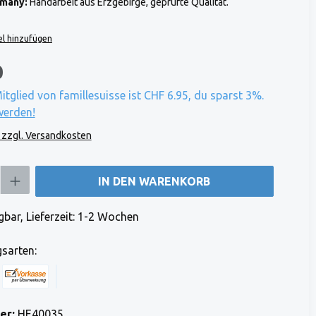
rmany:
Handarbeit aus Erzgebirge, geprüfte Qualität.
l hinzufügen
0
Mitglied von famillesuisse ist CHF 6.95, du sparst 3%.
werden!
. zzgl. Versandkosten
b den gewünschten Wert ein oder benutze die Schaltflächen um die Anzahl zu e
IN DEN WARENKORB
bar, Lieferzeit: 1-2 Wochen
sarten:
 Stripe)
 (via Stripe)
Rechnung (Vorauszahlung)
Benutzerdefiniertes Bild 1
er:
HE40035