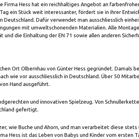
e Firma Hess hat ein reichhaltiges Angebot an farbenfroh
 ein Stück weit interessanter, fördert sie in ihrer Entwic
in Deutschland. Dafür verwendet man ausschliesslich einhe
dingungen mit umweltschonenden Materialien. Alle Montag
t und die Einhaltung der EN 71 sowie allen anderen Sicherh
chen Ort Olbernhau von Günter Hess gegründet. Damals bega
ch wie vor ausschliesslich in Deutschland. Über 50 Mitarbe
von Hand ausgeführt.
ndgerechten und innovativen Spielzeug. Von Schnullerketten,
hland gefertigt.
zer, wie Buche und Ahorn, und man verarbeitet diese stet
ma Hess ist das Leben von Babys und Kinder vom ersten Tag 