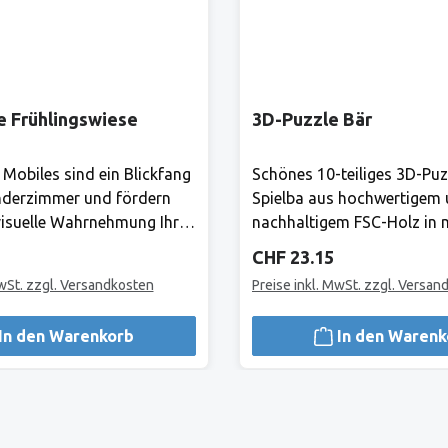
e Frühlingswiese
3D-Puzzle Bär
 Mobiles sind ein Blickfang
Schönes 10-teiliges 3D-Puz
nderzimmer und fördern
Spielba aus hochwertigem
isuelle Wahrnehmung Ihres
nachhaltigem FSC-Holz in
 gibt es ständig etwas
Farben.Hersteller:Bis heute 
Preis:
Regulärer Preis:
CHF 23.15
ntdecken! Mond und Sterne
Produkte von Spielba Gara
MwSt. zzgl. Versandkosten
Preise inkl. MwSt. zzgl. Versan
mmlischen Träumen ein.
Qualität grösstmögliche Si
leHerstellerAlles, was Goki
lange Lebensdauer und
In den Warenkorb
In den Warenk
i für Kinder.1981 haben
uneingeschränkte Spielfreu
lnest und Fritz-Rüdiger
Gross und Klein.Hersteller:
nnen, Spielzeuge zu
sind die Produkte von Spie
m Laufe der Jahre ist aus
für hohe Qualität grösstmö
 Zwei-Mann-Betrieb in
Sicherheit, lange Lebensda