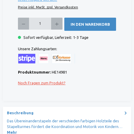
Preise inkl. MwSt. zzgl. Versandkosten
Produkt Anzahl: Gib den gewünschten Wert ein oder benutze die Schaltflächen um die 
IN DEN WARENKORB
Sofort verfügbar, Lieferzeit: 1-3 Tage
Unsere Zahlungsarten:
Kreditkarte (via Stripe)
Klarna (via Stripe)
Rechnung (Vorauszahlung)
Benutzerdefiniertes Bild 1
Produktnummer:
HE14981
Noch Fragen zum Produkt?
Beschreibung
Das Übereinanderstapeln der verschieden farbigen Holzteile des
Stapelturmes fördert die Koordination und Motorik von Kindern…
Mehr