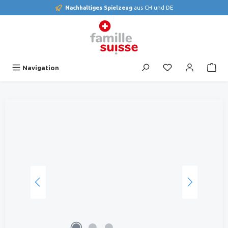
Nachhaltiges Spielzeug
aus CH und DE
alt springen
Du hast 0 Produk
Navigation
Bildergalerie überspringen