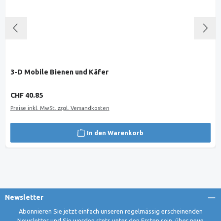
3-D Mobile Bienen und Käfer
Regulärer Preis:
CHF 40.85
Preise inkl. MwSt. zzgl. Versandkosten
In den Warenkorb
Newsletter
Abonnieren Sie jetzt einfach unseren regelmässig erscheinenden
Newsletter und Sie werden stets unter den Ersten sein, über neue