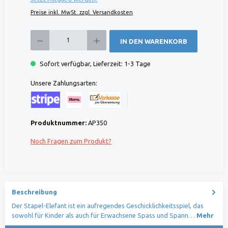
Preise inkl. MwSt. zzgl. Versandkosten
Produkt Anzahl: Gib den gewünschten Wert ein oder benutze die Schaltflächen um die 
IN DEN WARENKORB
Sofort verfügbar, Lieferzeit: 1-3 Tage
Unsere Zahlungsarten:
Kreditkarte (via Stripe)
Klarna (via Stripe)
Rechnung (Vorauszahlung)
Benutzerdefiniertes Bild 1
Produktnummer:
AP350
Noch Fragen zum Produkt?
Beschreibung
Der Stapel-Elefant ist ein aufregendes Geschicklichkeitsspiel, das
sowohl für Kinder als auch für Erwachsene Spass und Spann…
Mehr