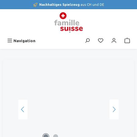
Nachhaltiges Spielzeug
aus CH und DE
alt springen
Du hast 0 Produk
Navigation
Bildergalerie überspringen