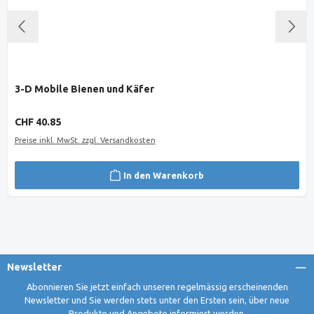
3-D Mobile Bienen und Käfer
Regulärer Preis:
CHF 40.85
Preise inkl. MwSt. zzgl. Versandkosten
In den Warenkorb
Newsletter
Abonnieren Sie jetzt einfach unseren regelmässig erscheinenden
Newsletter und Sie werden stets unter den Ersten sein, über neue
Produkte und Angebote informiert werden.