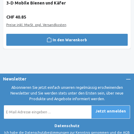
3-D Mobile Bienen und Käfer
Regulärer Preis:
CHF 40.85
Preise inkl. MwSt. zzgl. Versandkosten
In den Warenkorb
Newsletter
Abonnieren Sie jetzt einfach unseren regelmässig erscheinenden
Newsletter und Sie werden stets unter den Ersten sein, über neue
Produkte und Angebote informiert werden.
E-
Jetzt anmelden
Mail-
Adresse
*
Datenschutz
Ich habe die
Datenschutzbestimmungen
zur Kenntnis genommen und die
AGB