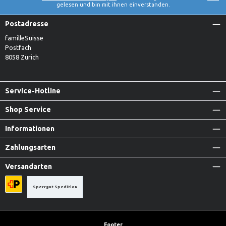
gelesen und bin mit ihnen einverstanden.
Postadresse
familleSuisse
Postfach
8058 Zürich
Service-Hotline
Shop Service
Informationen
Zahlungsarten
Versandarten
Sperrgut Spedition
Priority A-Post
Footer