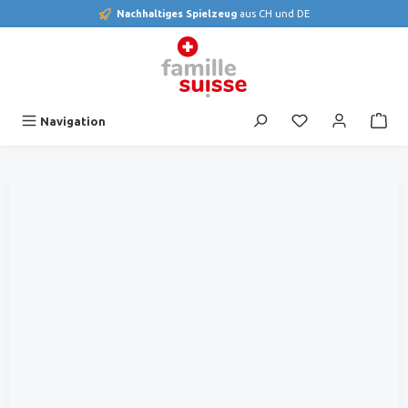
Nachhaltiges Spielzeug
aus CH und DE
alt springen
Du hast 0 Produk
Navigation
Bildergalerie überspringen