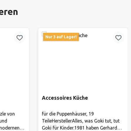
ieren
Nur 3 auf Lager!
Accessoires Küche
zle von
für die Puppenhäuser, 19
 und
TeileHerstellerAlles, was Goki tut, tut
 modernen
Goki für Kinder.1981 haben Gerhard