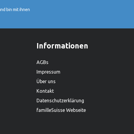
grösster Spielwarenhersteller
nd bin mit ihnen
geworden. Heute sitzt das
Unternehmen in Güster, Schleswig-
Holstein, und beschäftigt weltweit über
450 Mitarbeiter. Mit einem lieferfähigen
Sortiment von mehr als 2.000
Informationen
Produkten ist es zudem einer der
grössten Holzspielwarenproduzenten.
AGBs
Impressum
Über uns
Kontakt
Datenschutzerklärung
familleSuisse Webseite