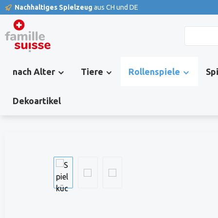
Nachhaltiges Spielzeug
aus CH und DE
springen
Zur Hauptnavigation springen
nach Alter
Tiere
Rollenspiele
Sp
Dekoartikel
Bildergalerie überspringen