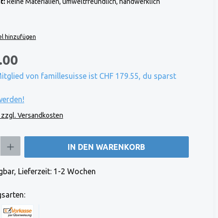
t:
Reine Materialien, umweltfreundlich, handwerklich
l hinzufügen
.00
Mitglied von famillesuisse ist CHF 179.55, du sparst
werden!
. zzgl. Versandkosten
b den gewünschten Wert ein oder benutze die Schaltflächen um die Anzahl zu e
IN DEN WARENKORB
bar, Lieferzeit: 1-2 Wochen
sarten: