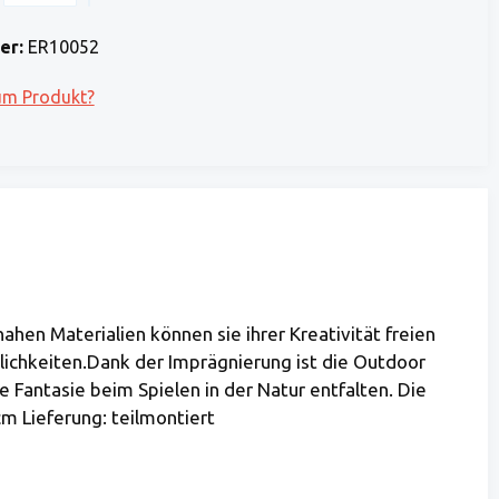
 Stripe)
 (via Stripe)
Rechnung (Vorauszahlung)
Benutzerdefiniertes Bild 1
er:
ER10052
um Produkt?
ahen Materialien können sie ihrer Kreativität freien
glichkeiten.Dank der Imprägnierung ist die Outdoor
 Fantasie beim Spielen in der Natur entfalten. Die
cm Lieferung: teilmontiert