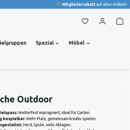
Mitgliederrabatt
auf allen Artikeln
Du hast 0 Produkte au
pielgruppen
Spezial
Möbel
üche Outdoor
elspass:
Wetterfest imprägniert, ideal für Garten.
g bespielbar:
Mehr Platz, gemeinsam kreativ spielen.
sgestattet:
Herd, Spüle, viele Ablagen.