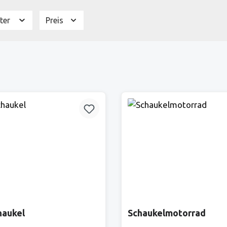
lter
Preis
haukel
Schaukelmotorrad