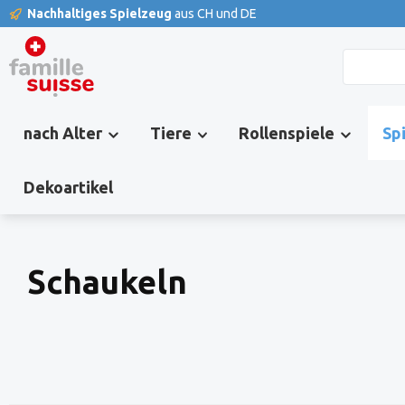
Nachhaltiges Spielzeug
aus CH und DE
springen
Zur Hauptnavigation springen
nach Alter
Tiere
Rollenspiele
Sp
Dekoartikel
Schaukeln