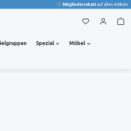
Mitgliederrabatt
auf allen Artikeln
Du hast 0 Produkte au
pielgruppen
Spezial
Möbel