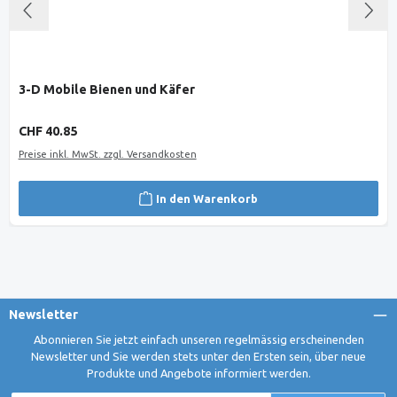
3-D Mobile Bienen und Käfer
Regulärer Preis:
CHF 40.85
Preise inkl. MwSt. zzgl. Versandkosten
In den Warenkorb
Newsletter
Abonnieren Sie jetzt einfach unseren regelmässig erscheinenden
Newsletter und Sie werden stets unter den Ersten sein, über neue
Produkte und Angebote informiert werden.