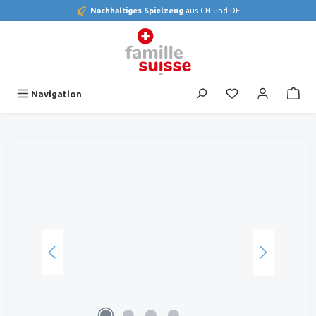
Nachhaltiges Spielzeug
aus CH und DE
alt springen
Du hast 0 Produk
Navigation
Bildergalerie überspringen