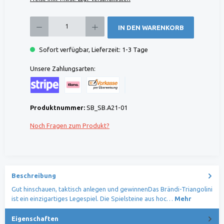
Produkt Anzahl: Gib den gewünschten Wert ein oder benutze die Schaltflächen um die 
IN DEN WARENKORB
Sofort verfügbar, Lieferzeit: 1-3 Tage
Unsere Zahlungsarten:
Kreditkarte (via Stripe)
Klarna (via Stripe)
Rechnung (Vorauszahlung)
Benutzerdefiniertes Bild 1
Produktnummer:
SB_SB.A21-01
Noch Fragen zum Produkt?
Beschreibung
Gut hinschauen, taktisch anlegen und gewinnenDas Brändi-Triangolini
ist ein einzigartiges Legespiel. Die Spielsteine aus hoc…
Mehr
Eigenschaften