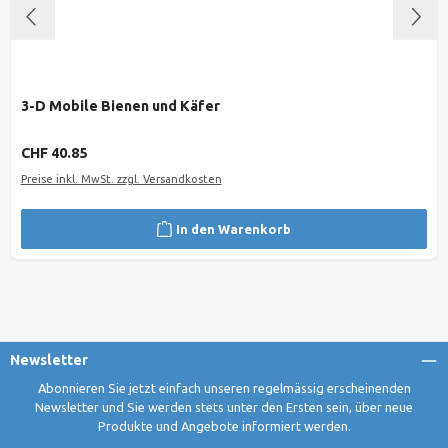
3-D Mobile Bienen und Käfer
Regulärer Preis:
CHF 40.85
Preise inkl. MwSt. zzgl. Versandkosten
In den Warenkorb
Newsletter
Abonnieren Sie jetzt einfach unseren regelmässig erscheinenden
Newsletter und Sie werden stets unter den Ersten sein, über neue
Produkte und Angebote informiert werden.