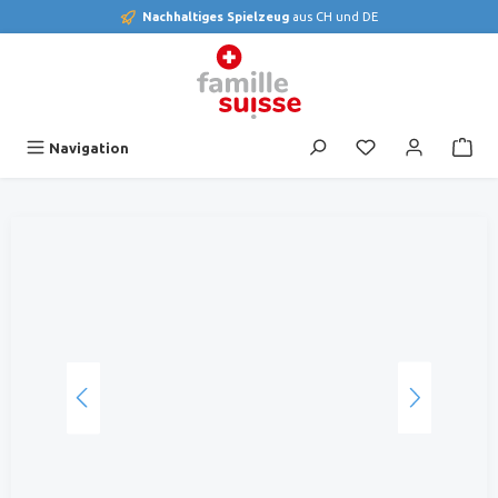
Nachhaltiges Spielzeug
aus CH und DE
alt springen
Du hast 0 Produk
Navigation
Bildergalerie überspringen