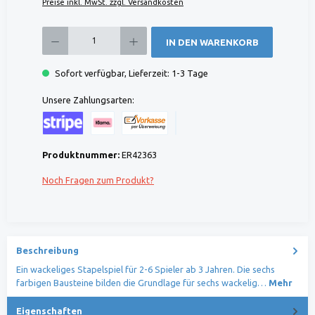
Preise inkl. MwSt. zzgl. Versandkosten
Produkt Anzahl: Gib den gewünschten Wert ein oder benutze die Schaltflächen um die 
IN DEN WARENKORB
Sofort verfügbar, Lieferzeit: 1-3 Tage
Unsere Zahlungsarten:
Kreditkarte (via Stripe)
Klarna (via Stripe)
Rechnung (Vorauszahlung)
Benutzerdefiniertes Bild 1
Produktnummer:
ER42363
Noch Fragen zum Produkt?
Beschreibung
Ein wackeliges Stapelspiel für 2-6 Spieler ab 3 Jahren. Die sechs
farbigen Bausteine bilden die Grundlage für sechs wackelig…
Mehr
Eigenschaften