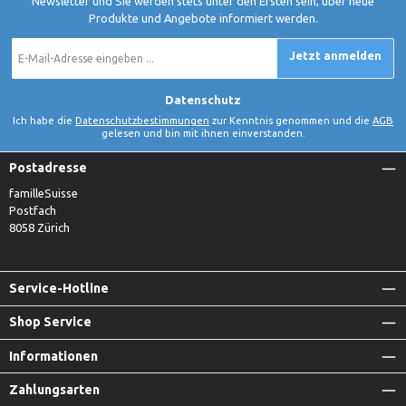
Newsletter und Sie werden stets unter den Ersten sein, über neue
Produkte und Angebote informiert werden.
E-
Jetzt anmelden
Mail-
Adresse
*
Datenschutz
Ich habe die
Datenschutzbestimmungen
zur Kenntnis genommen und die
AGB
gelesen und bin mit ihnen einverstanden.
Postadresse
familleSuisse
Postfach
8058 Zürich
Service-Hotline
Shop Service
Informationen
Zahlungsarten