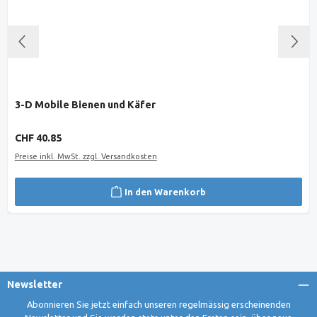
3-D Mobile Bienen und Käfer
Regulärer Preis:
CHF 40.85
Preise inkl. MwSt. zzgl. Versandkosten
In den Warenkorb
Newsletter
Abonnieren Sie jetzt einfach unseren regelmässig erscheinenden