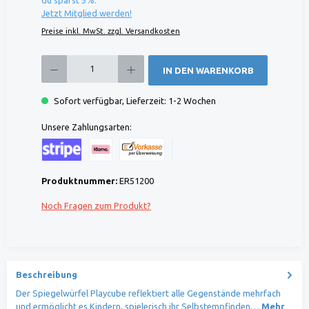
Jetzt Mitglied werden!
Preise inkl. MwSt. zzgl. Versandkosten
Produkt Anzahl: Gib den gewünschten Wert ein oder benutze die Schaltflächen um die 
IN DEN WARENKORB
Sofort verfügbar, Lieferzeit: 1-2 Wochen
Unsere Zahlungsarten:
Kreditkarte (via Stripe)
Klarna (via Stripe)
Rechnung (Vorauszahlung)
Benutzerdefiniertes Bild 1
Produktnummer:
ER51200
Noch Fragen zum Produkt?
Beschreibung
Der Spiegelwürfel Playcube reflektiert alle Gegenstände mehrfach
und ermöglicht es Kindern, spielerisch ihr Selbstempfinden…
Mehr