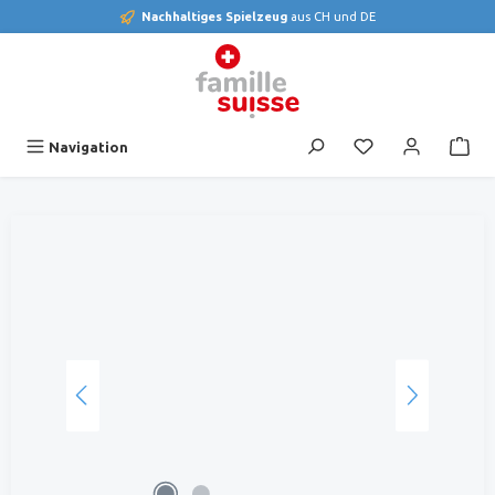
Nachhaltiges Spielzeug
aus CH und DE
alt springen
Du hast 0 Produk
Navigation
Bildergalerie überspringen