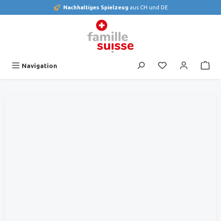
Nachhaltiges Spielzeug
aus CH und DE
alt springen
Du hast 0 Produk
Navigation
Bildergalerie überspringen