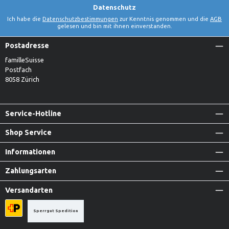
Datenschutz
Ich habe die
Datenschutzbestimmungen
zur Kenntnis genommen und die
AGB
gelesen und bin mit ihnen einverstanden.
Postadresse
familleSuisse
Postfach
8058 Zürich
Service-Hotline
Shop Service
Informationen
Zahlungsarten
Versandarten
Sperrgut Spedition
Priority A-Post