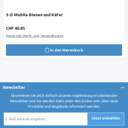
3-D Mobile Bienen und Käfer
Regulärer Preis:
CHF 40.85
Preise inkl. MwSt. zzgl. Versandkosten
In den Warenkorb
Newsletter
Abonnieren Sie jetzt einfach unseren regelmässig erscheinenden
Newsletter und Sie werden stets unter den Ersten sein, über neue
Produkte und Angebote informiert werden.
E-
Jetzt anmelden
Mail-
Adresse
*