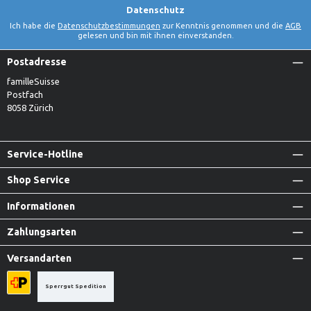
Datenschutz
Ich habe die
Datenschutzbestimmungen
zur Kenntnis genommen und die
AGB
gelesen und bin mit ihnen einverstanden.
Postadresse
familleSuisse
Postfach
8058 Zürich
Service-Hotline
Shop Service
Informationen
Zahlungsarten
Versandarten
Sperrgut Spedition
Priority A-Post