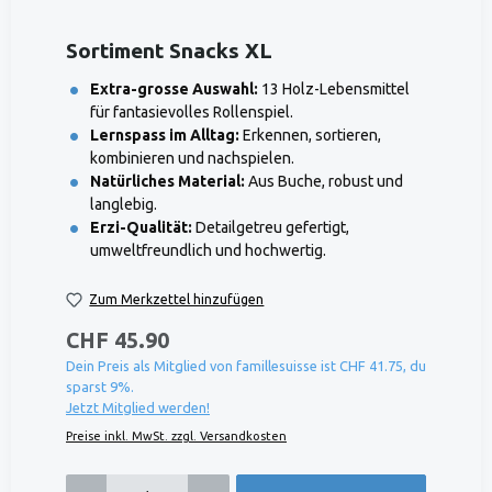
Sortiment Snacks XL
Extra-grosse Auswahl:
13 Holz-Lebensmittel
für fantasievolles Rollenspiel.
Lernspass im Alltag:
Erkennen, sortieren,
kombinieren und nachspielen.
Natürliches Material:
Aus Buche, robust und
langlebig.
Erzi-Qualität:
Detailgetreu gefertigt,
umweltfreundlich und hochwertig.
Zum Merkzettel hinzufügen
CHF 45.90
Dein Preis als Mitglied von famillesuisse ist CHF 41.75, du
sparst 9%.
Jetzt Mitglied werden!
Preise inkl. MwSt. zzgl. Versandkosten
Produkt Anzahl: Gib den gewünschten Wert ein oder benutze die Schaltflächen um die 