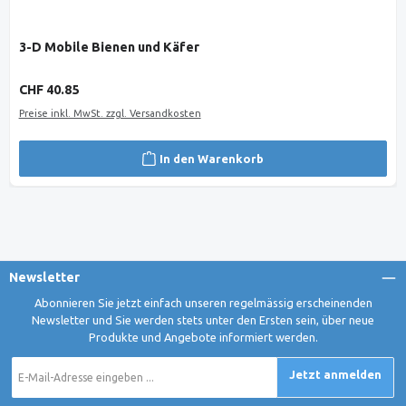
3-D Mobile Bienen und Käfer
Regulärer Preis:
CHF 40.85
Preise inkl. MwSt. zzgl. Versandkosten
In den Warenkorb
Newsletter
Abonnieren Sie jetzt einfach unseren regelmässig erscheinenden
Newsletter und Sie werden stets unter den Ersten sein, über neue
Produkte und Angebote informiert werden.
E-
Jetzt anmelden
Mail-
Adresse
*