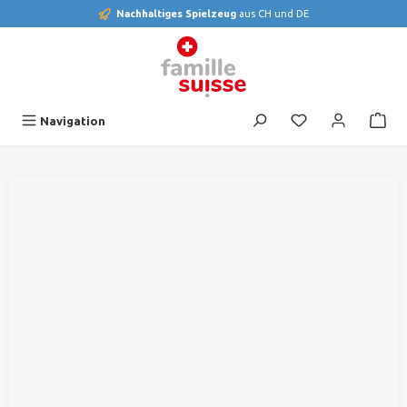
Nachhaltiges Spielzeug
aus CH und DE
alt springen
Du hast 0 Produk
Navigation
Bildergalerie überspringen