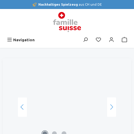
Nachhaltiges Spielzeug
aus CH und DE
alt springen
Du hast 0 Produk
Navigation
Bildergalerie überspringen