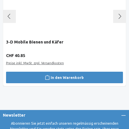
3-D Mobile Bienen und Käfer
Regulärer Preis:
CHF 40.85
Preise inkl. MwSt. zzgl. Versandkosten
In den Warenkorb
Newsletter
Abonnieren Sie jetzt einfach unseren regelmässig erscheinenden
Newsletter und Sie werden stets unter den Ersten sein, über neue