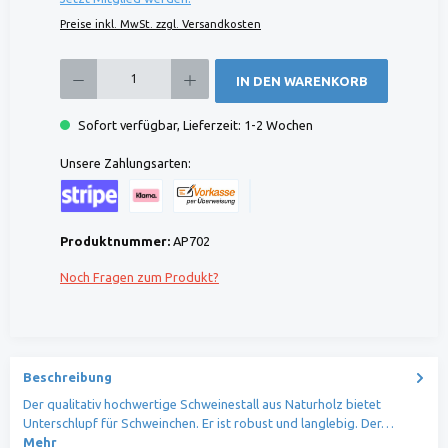
Preise inkl. MwSt. zzgl. Versandkosten
Produkt Anzahl: Gib den gewünschten Wert ein oder benutze die Schaltflächen um die 
IN DEN WARENKORB
Sofort verfügbar, Lieferzeit: 1-2 Wochen
Unsere Zahlungsarten:
Kreditkarte (via Stripe)
Klarna (via Stripe)
Rechnung (Vorauszahlung)
Benutzerdefiniertes Bild 1
Produktnummer:
AP702
Noch Fragen zum Produkt?
Beschreibung
Der qualitativ hochwertige Schweinestall aus Naturholz bietet
Unterschlupf für Schweinchen. Er ist robust und langlebig. Der…
Mehr