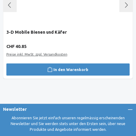
3-D Mobile Bienen und Käfer
Regulärer Preis:
CHF 40.85
Preise inkl. MwSt. zzgl. Versandkosten
In den Warenkorb
Newsletter
Abonnieren Sie jetzt einfach unseren regelmässig erscheinenden
Newsletter und Sie werden stets unter den Ersten sein, über neue
Produkte und Angebote informiert werden.