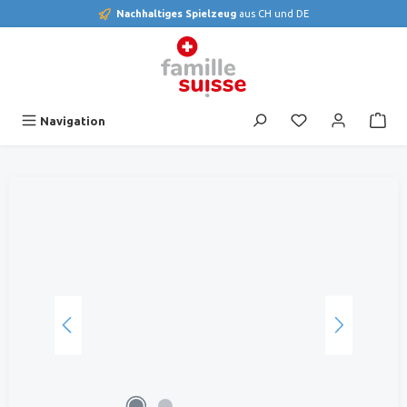
Nachhaltiges Spielzeug
aus CH und DE
alt springen
Du hast 0 Produk
Navigation
Bildergalerie überspringen