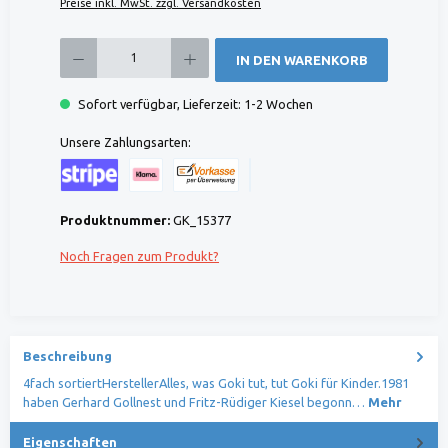
Preise inkl. MwSt. zzgl. Versandkosten
Produkt Anzahl: Gib den gewünschten Wert ein oder benutze die Schaltflächen um die 
IN DEN WARENKORB
Sofort verfügbar, Lieferzeit: 1-2 Wochen
Unsere Zahlungsarten:
Kreditkarte (via Stripe)
Klarna (via Stripe)
Rechnung (Vorauszahlung)
Benutzerdefiniertes Bild 1
Produktnummer:
GK_15377
Noch Fragen zum Produkt?
Beschreibung
4fach sortiertHerstellerAlles, was Goki tut, tut Goki für Kinder.1981
haben Gerhard Gollnest und Fritz-Rüdiger Kiesel begonn…
Mehr
Eigenschaften