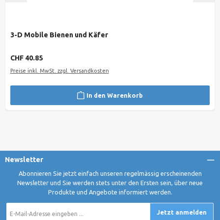
3-D Mobile Bienen und Käfer
Regulärer Preis:
CHF 40.85
Preise inkl. MwSt. zzgl. Versandkosten
In den Warenkorb
Newsletter
Abonnieren Sie jetzt einfach unseren regelmässig erscheinenden
Newsletter und Sie werden stets unter den Ersten sein, über neue
Produkte und Angebote informiert werden.
E-
Jetzt anmelden
Mail-
Adresse