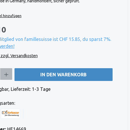
e in Germany, handmontiert, sicher geprüft.
l hinzufügen
10
Mitglied von famillesuisse ist CHF 15.85, du sparst 7%.
werden!
. zzgl. Versandkosten
b den gewünschten Wert ein oder benutze die Schaltflächen um die Anzahl zu e
IN DEN WARENKORB
bar, Lieferzeit: 1-3 Tage
sarten:
 Stripe)
 (via Stripe)
Rechnung (Vorauszahlung)
Benutzerdefiniertes Bild 1
er:
HE14669