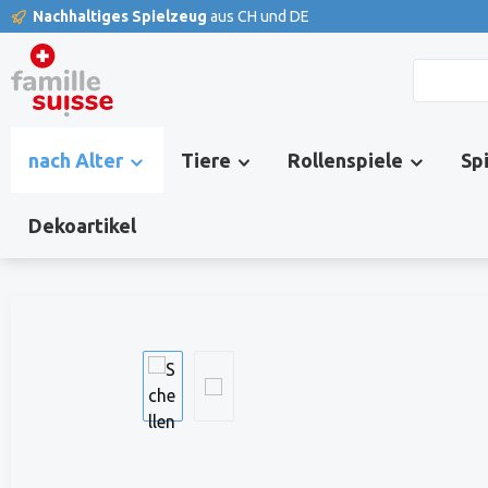
Nachhaltiges Spielzeug
aus CH und DE
springen
Zur Hauptnavigation springen
nach Alter
Tiere
Rollenspiele
Sp
Dekoartikel
Bildergalerie überspringen