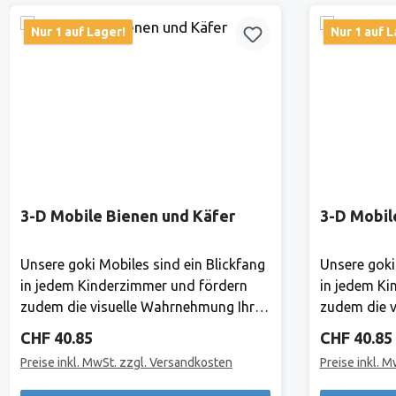
Nur 1 auf Lager!
Nur 1 auf L
3-D Mobile Bienen und Käfer
3-D Mobil
Unsere goki Mobiles sind ein Blickfang
Unsere goki
in jedem Kinderzimmer und fördern
in jedem Ki
zudem die visuelle Wahrnehmung Ihres
zudem die v
Babys. Hier gibt es ständig etwas
Babys. Hier
Regulärer Preis:
Regulärer 
CHF 40.85
CHF 40.85
Neues zu entdecken! Mond und Sterne
Neues zu e
Preise inkl. MwSt. zzgl. Versandkosten
Preise inkl. 
laden zu himmlischen Träumen ein.
laden zu hi
Holz, 18 TeileHerstellerAlles, was Goki
Holz, 18 Tei