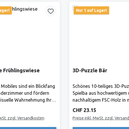
ager!
Nur 1 auf Lager!
e Frühlingswiese
3D-Puzzle Bär
 Mobiles sind ein Blickfang
Schönes 10-teiliges 3D-Puz
nderzimmer und fördern
Spielba aus hochwertigem
isuelle Wahrnehmung Ihres
nachhaltigem FSC-Holz in
 gibt es ständig etwas
Farben.Hersteller:Bis heute 
Preis:
Regulärer Preis:
CHF 23.15
ntdecken! Mond und Sterne
Produkte von Spielba Gara
MwSt. zzgl. Versandkosten
Preise inkl. MwSt. zzgl. Versan
mmlischen Träumen ein.
Qualität grösstmögliche Si
leHerstellerAlles, was Goki
lange Lebensdauer und