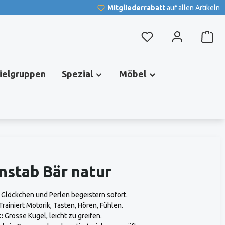
Mitgliederrabatt
auf allen Artikeln
Du hast 0 Produkte au
pielgruppen
Spezial
Möbel
nstab Bär natur
Glöckchen und Perlen begeistern sofort.
rainiert Motorik, Tasten, Hören, Fühlen.
:
Grosse Kugel, leicht zu greifen.