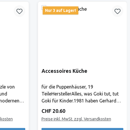
Nur 3 auf Lager!
Accessoires Küche
zle von
für die Puppenhäuser, 19
 und
TeileHerstellerAlles, was Goki tut, tut
 modernen
Goki für Kinder.1981 haben Gerhard
sind die
Gollnest und Fritz-Rüdiger Kiesel
Regulärer Preis:
CHF 20.60
nt für hohe
begonnen, Spielzeuge zu verkaufen. Im
dkosten
Preise inkl. MwSt. zzgl. Versandkosten
cherheit,
Laufe der Jahre ist aus dem kleinen
Zwei-Mann-Betrieb in Hamburg