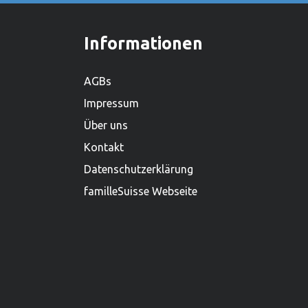
Holstein, und beschäftigt weltweit über
450 Mitarbeiter. Mit einem lieferfähigen
Sortiment von mehr als 2.000
Informationen
Produkten ist es zudem einer der
grössten Holzspielwarenproduzenten.
AGBs
Impressum
Über uns
Kontakt
Datenschutzerklärung
familleSuisse Webseite