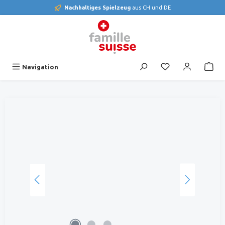
Nachhaltiges Spielzeug
aus CH und DE
alt springen
Du hast 0 Produk
Navigation
Bildergalerie überspringen