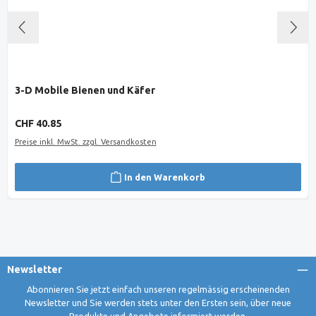
3-D Mobile Bienen und Käfer
Regulärer Preis:
CHF 40.85
Preise inkl. MwSt. zzgl. Versandkosten
In den Warenkorb
Newsletter
Abonnieren Sie jetzt einfach unseren regelmässig erscheinenden
Newsletter und Sie werden stets unter den Ersten sein, über neue
Produkte und Angebote informiert werden.