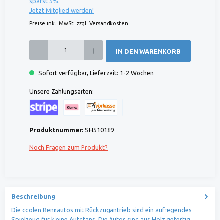
sparst 5%.
Jetzt Mitglied werden!
Preise inkl. MwSt. zzgl. Versandkosten
Produkt Anzahl: Gib den gewünschten Wert ein oder benutze die Schaltflächen um die 
IN DEN WARENKORB
Sofort verfügbar, Lieferzeit: 1-2 Wochen
Unsere Zahlungsarten:
Kreditkarte (via Stripe)
Klarna (via Stripe)
Rechnung (Vorauszahlung)
Benutzerdefiniertes Bild 1
Produktnummer:
SH510189
Noch Fragen zum Produkt?
Beschreibung
Die coolen Rennautos mit Rückzugantrieb sind ein aufregendes
Spielzeug für kleine Autofans. Die Autos sind aus Holz gefertig…