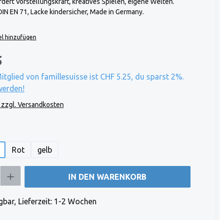
dert Vorstellungskraft, kreatives Spielen, eigene Welten.
IN EN 71, Lacke kindersicher, Made in Germany.
l hinzufügen
5
Mitglied von famillesuisse ist CHF 5.25, du sparst 2%.
werden!
. zzgl. Versandkosten
len
Rot
gelb
b den gewünschten Wert ein oder benutze die Schaltflächen um die Anzahl zu e
IN DEN WARENKORB
bar, Lieferzeit: 1-2 Wochen