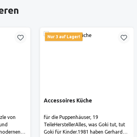
ieren
Nur 3 auf Lager!
Accessoires Küche
zle von
für die Puppenhäuser, 19
 und
TeileHerstellerAlles, was Goki tut, tut
 modernen
Goki für Kinder.1981 haben Gerhard