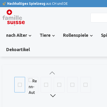
Nachhaltiges Spielzeug
aus CH und DE
springen
Zur Hauptnavigation springen
nach Alter
Tiere
Rollenspiele
Sp
Dekoartikel
Bildergalerie überspringen