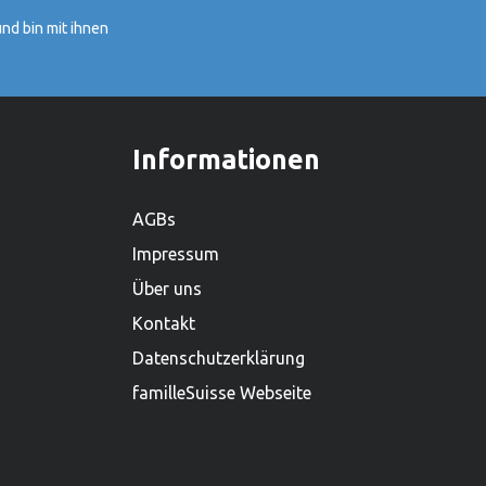
grösster Spielwarenhersteller
nd bin mit ihnen
geworden. Heute sitzt das
Unternehmen in Güster, Schleswig-
Holstein, und beschäftigt weltweit über
450 Mitarbeiter. Mit einem lieferfähigen
Sortiment von mehr als 2.000
Informationen
Produkten ist es zudem einer der
grössten Holzspielwarenproduzenten.
AGBs
Impressum
Über uns
Kontakt
Datenschutzerklärung
familleSuisse Webseite