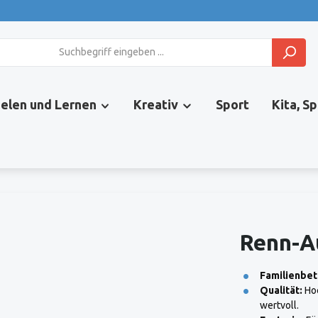
ielen und Lernen
Kreativ
Sport
Kita, S
Renn-A
Familienbet
Qualität:
Hoc
wertvoll.