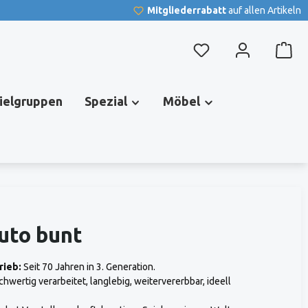
Mitgliederrabatt
auf allen Artikeln
Du hast 0 Produkte au
pielgruppen
Spezial
Möbel
uto bunt
rieb:
Seit 70 Jahren in 3. Generation.
hwertig verarbeitet, langlebig, weitervererbbar, ideell