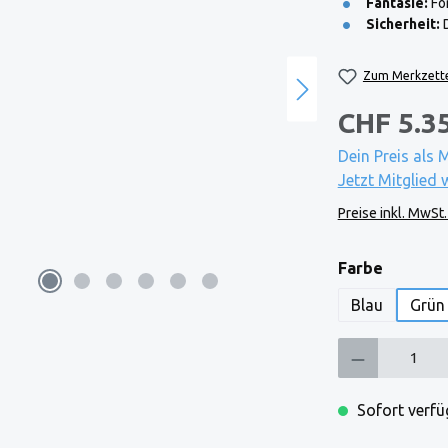
Fantasie:
För
Sicherheit:
D
Zum Merkzette
CHF 5.3
Dein Preis als 
Jetzt Mitglied 
Preise inkl. MwSt
auswäh
Farbe
Blau
Grün
Produkt Anzahl: Gi
Sofort verfüg