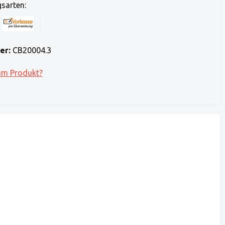
sarten:
 Stripe)
 (via Stripe)
Rechnung (Vorauszahlung)
Benutzerdefiniertes Bild 1
er:
CB20004.3
um Produkt?