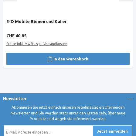
3-D Mobile Bienen und Käfer
Regulärer Preis:
CHF 40.85
Preise inkl. MwSt. zzgl. Versandkosten
In den Warenkorb
Newsletter
Abonnieren Sie jetzt einfach unseren regelmässig erscheinenden
Newsletter und Sie werden stets unter den Ersten sein, über neue
Produkte und Angebote informiert werden.
E-
Jetzt anmelden
Mail-
Adresse