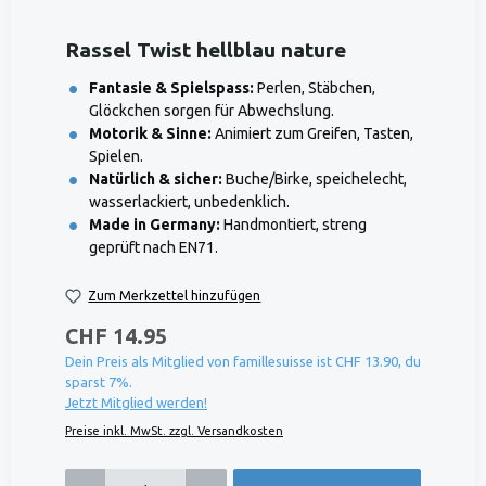
Rassel Twist hellblau nature
Fantasie & Spielspass:
Perlen, Stäbchen,
Glöckchen sorgen für Abwechslung.
Motorik & Sinne:
Animiert zum Greifen, Tasten,
Spielen.
Natürlich & sicher:
Buche/Birke, speichelecht,
wasserlackiert, unbedenklich.
Made in Germany:
Handmontiert, streng
geprüft nach EN71.
Zum Merkzettel hinzufügen
CHF 14.95
Dein Preis als Mitglied von famillesuisse ist CHF 13.90, du
sparst 7%.
Jetzt Mitglied werden!
Preise inkl. MwSt. zzgl. Versandkosten
Produkt Anzahl: Gib den gewünschten Wert ein oder benutze die Schaltflächen um die 