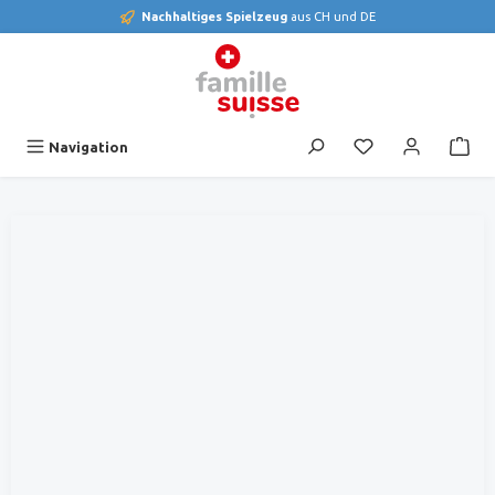
Nachhaltiges Spielzeug
aus CH und DE
alt springen
Du hast 0 Produk
Navigation
Bildergalerie überspringen