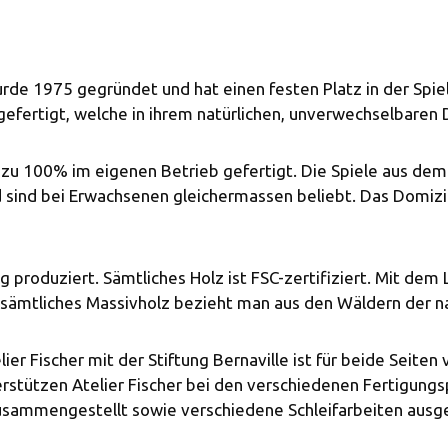
rde 1975 gegründet und hat einen festen Platz in der Spie
fertigt, welche in ihrem natürlichen, unverwechselbaren D
zu 100% im eigenen Betrieb gefertigt. Die Spiele aus dem H
nd sind bei Erwachsenen gleichermassen beliebt. Das Domiz
 produziert. Sämtliches Holz ist FSC-zertifiziert. Mit dem
r: sämtliches Massivholz bezieht man aus den Wäldern der 
ier Fischer mit der Stiftung Bernaville ist für beide Sei
erstützen Atelier Fischer bei den verschiedenen Fertigung
usammengestellt sowie verschiedene Schleifarbeiten ausge