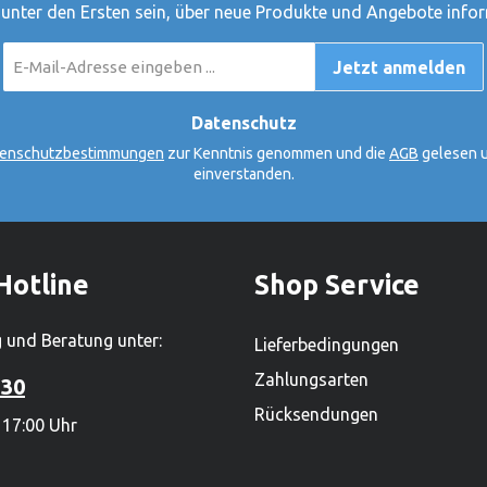
rfähigen Sortiment von
 unter den Ersten sein, über neue Produkte und Angebote infor
000 Produkten ist es zudem
E-
rössten
Jetzt anmelden
Mail-
renproduzenten.Hersteller:
Adresse
*
ki tut, tut Goki für
Datenschutz
 haben Gerhard Gollnest
enschutzbestimmungen
zur Kenntnis genommen und die
AGB
gelesen u
üdiger Kiesel begonnen,
einverstanden.
zu verkaufen. Im Laufe der
us dem kleinen Zwei-Mann-
 Hamburg Norddeutschlands
ielwarenhersteller
Hotline
Shop Service
eute sitzt das
 in Güster, Schleswig-
 und Beratung unter:
Lieferbedingungen
nd beschäftigt weltweit über
ter. Mit einem lieferfähigen
Zahlungsarten
 30
on mehr als 2.000
Rücksendungen
 17:00 Uhr
st es zudem einer der
lzspielwarenproduzenten.