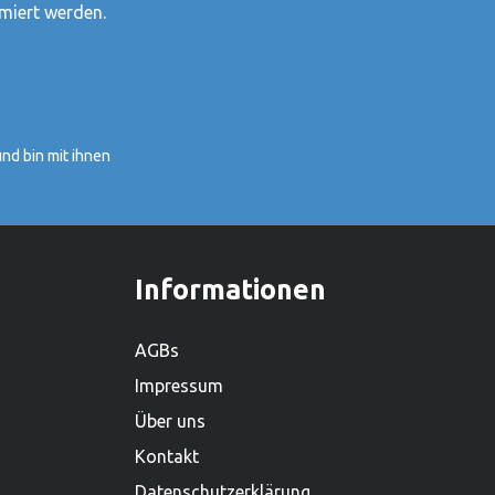
Kinder.1981 haben Gerhard Gollnest
miert werden.
und Fritz-Rüdiger Kiesel begonnen,
Spielzeuge zu verkaufen. Im Laufe der
Jahre ist aus dem kleinen Zwei-Mann-
Betrieb in Hamburg Norddeutschlands
grösster Spielwarenhersteller
nd bin mit ihnen
geworden. Heute sitzt das
Unternehmen in Güster, Schleswig-
Holstein, und beschäftigt weltweit über
450 Mitarbeiter. Mit einem lieferfähigen
Sortiment von mehr als 2.000
Informationen
Produkten ist es zudem einer der
grössten Holzspielwarenproduzenten.
AGBs
Impressum
Über uns
Kontakt
Datenschutzerklärung