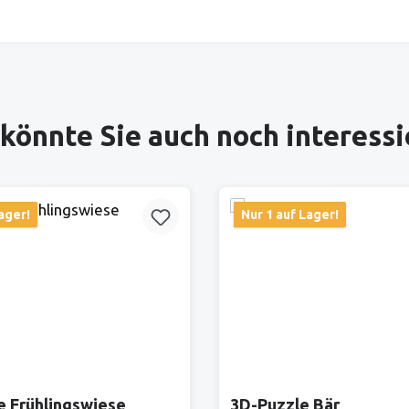
könnte Sie auch noch interess
ager!
Nur 1 auf Lager!
e Frühlingswiese
3D-Puzzle Bär