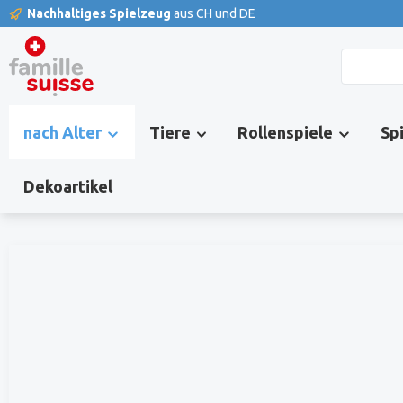
Nachhaltiges Spielzeug
aus CH und DE
springen
Zur Hauptnavigation springen
nach Alter
Tiere
Rollenspiele
Sp
Dekoartikel
Bildergalerie überspringen