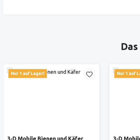
Produktgalerie überspringen
Das 
Nur 1 auf Lager!
Nur 1 auf L
3-D Mobile Bienen und Käfer
3-D Mobil