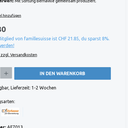
hrwert:
Mit Stiftung Bernaville gemeinsam produziert.
l hinzufügen
80
Mitglied von famillesuisse ist CHF 21.85, du sparst 8%.
werden!
. zzgl. Versandkosten
b den gewünschten Wert ein oder benutze die Schaltflächen um die Anzahl zu e
IN DEN WARENKORB
bar, Lieferzeit: 1-2 Wochen
sarten:
 Stripe)
 (via Stripe)
Rechnung (Vorauszahlung)
Benutzerdefiniertes Bild 1
er:
AF7013