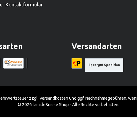
ser
Kontaktformular
.
sarten
Versandarten
Sperrgut Spedition
a Stripe)
a (via Stripe)
Rechnung (Vorauszahlung)
Benutzerdefiniertes Bild 1
Priority A-Post
 Mehrwertsteuer zzgl.
Versandkosten
und ggf. Nachnahmegebühren, wenn
© 2026 familleSuisse Shop - Alle Rechte vorbehalten.
bieten zu können.
Mehr Informationen ...