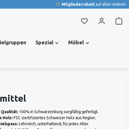
Mitgliederrabatt
auf allen Artikeln
Du hast 0 Produkte au
pielgruppen
Spezial
Möbel
mittel
Qualität:
100% in Schwarzenburg sorgfältig gefertigt.
s Holz:
FSC-zertifiziertes Schweizer Holz aus Region.
ielspass:
Lehrreich, unterhaltend, für jedes Alter.