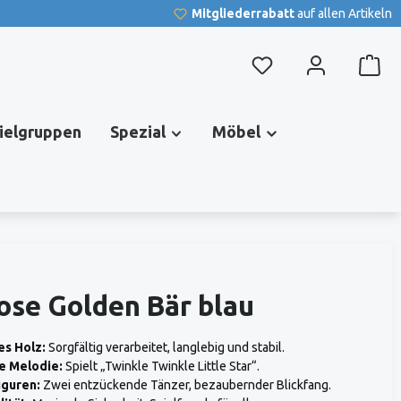
Mitgliederrabatt
auf allen Artikeln
Du hast 0 Produkte au
pielgruppen
Spezial
Möbel
se Golden Bär blau
s Holz:
Sorgfältig verarbeitet, langlebig und stabil.
e Melodie:
Spielt „Twinkle Twinkle Little Star“.
guren:
Zwei entzückende Tänzer, bezaubernder Blickfang.