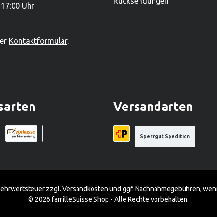
Rücksendungen
 17:00 Uhr
st es zudem einer der
lzspielwarenproduzenten.
ser
Kontaktformular
.
sarten
Versandarten
Sperrgut Spedition
a Stripe)
a (via Stripe)
Rechnung (Vorauszahlung)
Benutzerdefiniertes Bild 1
Priority A-Post
 Mehrwertsteuer zzgl.
Versandkosten
und ggf. Nachnahmegebühren, wenn
© 2026 familleSuisse Shop - Alle Rechte vorbehalten.