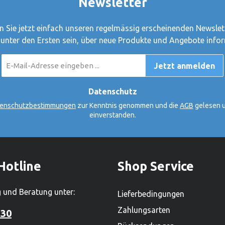
Newsletter
nternehmen in Güster,
olstein, und beschäftigt
r 450 Mitarbeiter. Mit
 Sie jetzt einfach unseren regelmässig erscheinenden Newslet
rfähigen Sortiment von
 unter den Ersten sein, über neue Produkte und Angebote infor
000 Produkten ist es zudem
E-
rössten
Jetzt anmelden
Mail-
renproduzenten.Hersteller:
Adresse
*
ki tut, tut Goki für
Datenschutz
 haben Gerhard Gollnest
enschutzbestimmungen
zur Kenntnis genommen und die
AGB
gelesen u
üdiger Kiesel begonnen,
einverstanden.
zu verkaufen. Im Laufe der
us dem kleinen Zwei-Mann-
 Hamburg Norddeutschlands
ielwarenhersteller
Hotline
Shop Service
eute sitzt das
 in Güster, Schleswig-
 und Beratung unter:
Lieferbedingungen
nd beschäftigt weltweit über
ter. Mit einem lieferfähigen
Zahlungsarten
 30
on mehr als 2.000