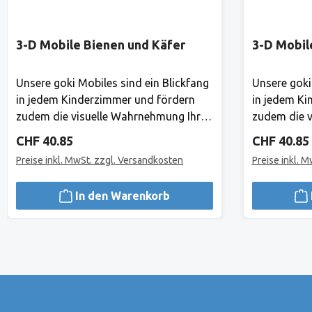
3-D Mobile Bienen und Käfer
3-D Mobil
Unsere goki Mobiles sind ein Blickfang
Unsere goki
in jedem Kinderzimmer und fördern
in jedem Ki
zudem die visuelle Wahrnehmung Ihres
zudem die v
Babys. Hier gibt es ständig etwas
Babys. Hier
Regulärer Preis:
Regulärer 
CHF 40.85
CHF 40.85
Neues zu entdecken! Mond und Sterne
Neues zu e
Preise inkl. MwSt. zzgl. Versandkosten
Preise inkl. 
laden zu himmlischen Träumen ein.
laden zu hi
Holz, 18 TeileHerstellerAlles, was Goki
Holz, 18 Tei
In den Warenkorb
tut, tut Goki für Kinder.1981 haben
tut, tut Gok
Gerhard Gollnest und Fritz-Rüdiger
Gerhard Gol
Kiesel begonnen, Spielzeuge zu
Kiesel bego
verkaufen. Im Laufe der Jahre ist aus
verkaufen. I
dem kleinen Zwei-Mann-Betrieb in
dem kleinen
Hamburg Norddeutschlands grösster
Hamburg No
Spielwarenhersteller geworden. Heute
Spielwarenh