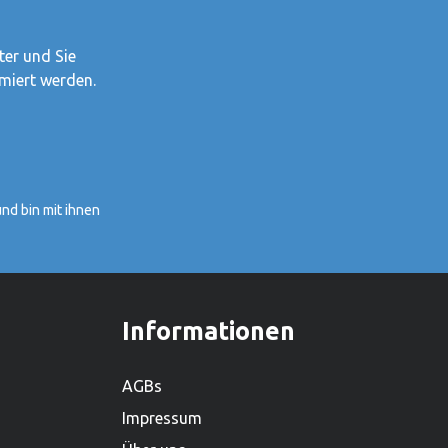
einer der grössten
Holzspielwarenproduzenten.Hersteller:
Alles was Goki tut, tut Goki für
ter und Sie
Kinder.1981 haben Gerhard Gollnest
miert werden.
und Fritz-Rüdiger Kiesel begonnen,
Spielzeuge zu verkaufen. Im Laufe der
Jahre ist aus dem kleinen Zwei-Mann-
Betrieb in Hamburg Norddeutschlands
grösster Spielwarenhersteller
nd bin mit ihnen
geworden. Heute sitzt das
Unternehmen in Güster, Schleswig-
Holstein, und beschäftigt weltweit über
450 Mitarbeiter. Mit einem lieferfähigen
Sortiment von mehr als 2.000
Informationen
Produkten ist es zudem einer der
grössten Holzspielwarenproduzenten.
AGBs
Impressum