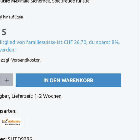
ität:
Maximale Sicherheit, Spielfreude für alle.
l hinzufügen
15
Mitglied von famillesuisse ist CHF 26.70, du sparst 8%.
werden!
. zzgl. Versandkosten
b den gewünschten Wert ein oder benutze die Schaltflächen um die Anzahl zu e
IN DEN WARENKORB
bar, Lieferzeit: 1-2 Wochen
sarten:
 Stripe)
 (via Stripe)
Rechnung (Vorauszahlung)
Benutzerdefiniertes Bild 1
er:
SHTD9296