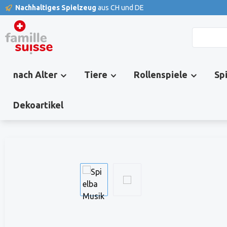
Nachhaltiges Spielzeug
aus CH und DE
springen
Zur Hauptnavigation springen
nach Alter
Tiere
Rollenspiele
Sp
Dekoartikel
Bildergalerie überspringen