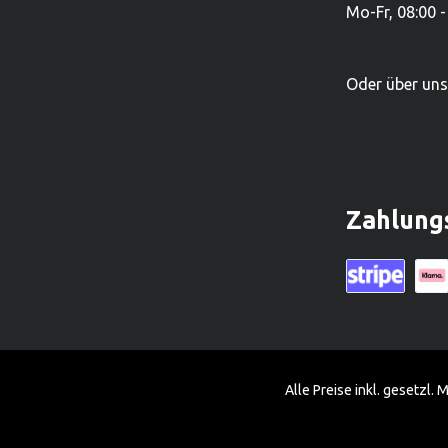
Mo-Fr, 08:00 -
Produkten ist es zudem einer der
Produkten i
grössten Holzspielwarenproduzenten.
grössten Ho
Oder über un
Zahlung
Kreditkarte (vi
Klarn
Alle Preise inkl. gesetzl.