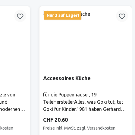
Nur 3 auf Lager!
Accessoires Küche
zle von
für die Puppenhäuser, 19
 und
TeileHerstellerAlles, was Goki tut, tut
 modernen
Goki für Kinder.1981 haben Gerhard
sind die
Gollnest und Fritz-Rüdiger Kiesel
Regulärer Preis:
CHF 20.60
nt für hohe
begonnen, Spielzeuge zu verkaufen. Im
dkosten
Preise inkl. MwSt. zzgl. Versandkosten
cherheit,
Laufe der Jahre ist aus dem kleinen