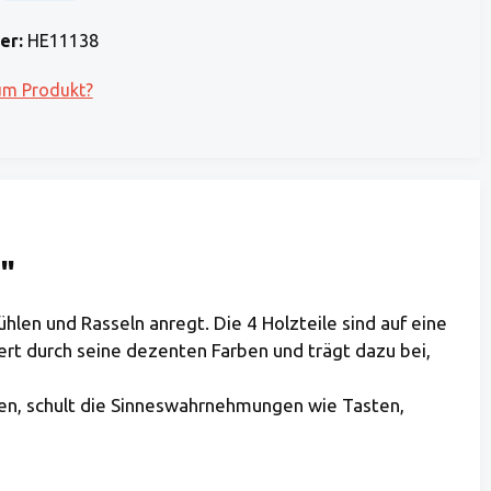
 Stripe)
 (via Stripe)
Rechnung (Vorauszahlung)
Benutzerdefiniertes Bild 1
er:
HE11138
um Produkt?
"
ühlen und Rasseln anregt. Die 4 Holzteile sind auf eine
rt durch seine dezenten Farben und trägt dazu bei,
ken, schult die Sinneswahrnehmungen wie Tasten,