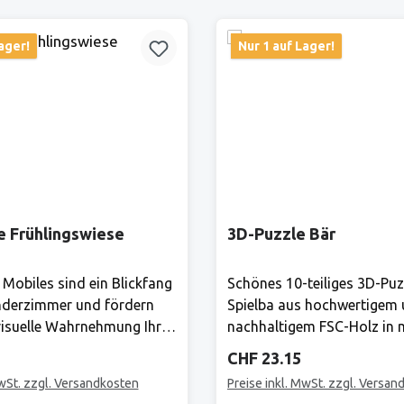
ager!
Nur 1 auf Lager!
e Frühlingswiese
3D-Puzzle Bär
 Mobiles sind ein Blickfang
Schönes 10-teiliges 3D-Puz
nderzimmer und fördern
Spielba aus hochwertigem
isuelle Wahrnehmung Ihres
nachhaltigem FSC-Holz in
 gibt es ständig etwas
Farben.Hersteller:Bis heute 
Preis:
Regulärer Preis:
CHF 23.15
ntdecken! Mond und Sterne
Produkte von Spielba Gara
MwSt. zzgl. Versandkosten
Preise inkl. MwSt. zzgl. Versan
mmlischen Träumen ein.
Qualität grösstmögliche Si