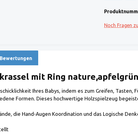
Kreditkarte (via
Klarna
Produktnumm
Noch Fragen z
Bewertungen
rassel mit Ring nature,apfelgrün
schicklichkeit Ihres Babys, indem es zum Greifen, Tasten, F
edene Formen. Dieses hochwertige Holzspielzeug begeiste
 Hände, die Hand-Augen Koordination und das Logische Den
ellt