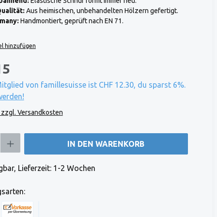
spannend:
Elastische Schnur formt immer neu.
ualität:
Aus heimischen, unbehandelten Hölzern gefertigt.
rmany:
Handmontiert, geprüft nach EN 71.
l hinzufügen
15
Mitglied von famillesuisse ist CHF 12.30, du sparst 6%.
werden!
. zzgl. Versandkosten
b den gewünschten Wert ein oder benutze die Schaltflächen um die Anzahl zu e
IN DEN WARENKORB
bar, Lieferzeit: 1-2 Wochen
sarten: