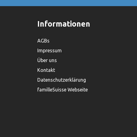
Holstein, und beschäftigt weltweit über
450 Mitarbeiter. Mit einem lieferfähigen
Sortiment von mehr als 2.000
Informationen
Produkten ist es zudem einer der
grössten Holzspielwarenproduzenten.
AGBs
Impressum
Über uns
Kontakt
Datenschutzerklärung
familleSuisse Webseite