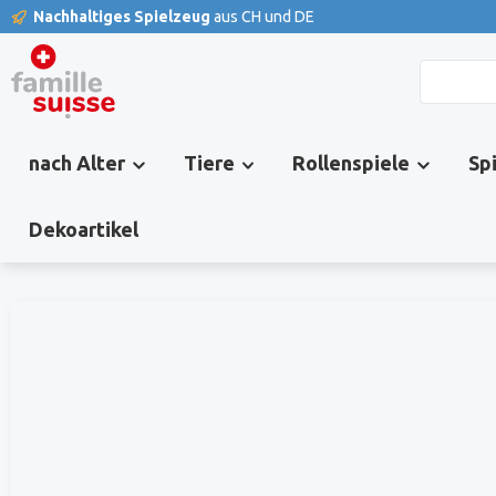
Nachhaltiges Spielzeug
aus CH und DE
springen
Zur Hauptnavigation springen
nach Alter
Tiere
Rollenspiele
Sp
Dekoartikel
Bildergalerie überspringen