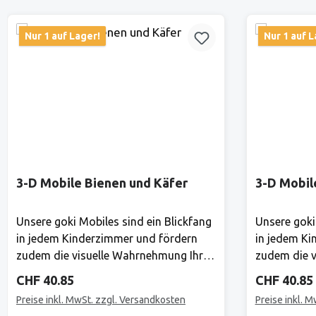
Nur 1 auf Lager!
Nur 1 auf L
3-D Mobile Bienen und Käfer
3-D Mobil
Unsere goki Mobiles sind ein Blickfang
Unsere goki
in jedem Kinderzimmer und fördern
in jedem Ki
zudem die visuelle Wahrnehmung Ihres
zudem die v
Babys. Hier gibt es ständig etwas
Babys. Hier
Regulärer Preis:
Regulärer 
CHF 40.85
CHF 40.85
Neues zu entdecken! Mond und Sterne
Neues zu e
Preise inkl. MwSt. zzgl. Versandkosten
Preise inkl. 
laden zu himmlischen Träumen ein.
laden zu hi