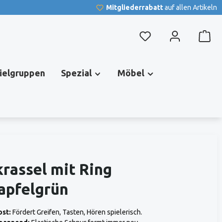
Mitgliederrabatt
auf allen Artikeln
Du hast 0 Produkte au
pielgruppen
Spezial
Möbel
rassel mit Ring
apfelgrün
st:
Fördert Greifen, Tasten, Hören spielerisch.