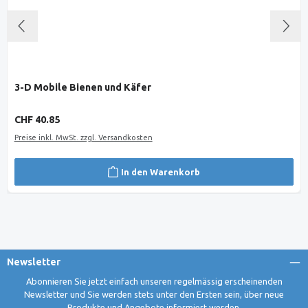
3-D Mobile Bienen und Käfer
Regulärer Preis:
CHF 40.85
Preise inkl. MwSt. zzgl. Versandkosten
In den Warenkorb
Newsletter
Abonnieren Sie jetzt einfach unseren regelmässig erscheinenden
Newsletter und Sie werden stets unter den Ersten sein, über neue
Produkte und Angebote informiert werden.