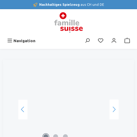
Nachhaltiges Spielzeug
aus CH und DE
alt springen
Du hast 0 Produk
Navigation
Bildergalerie überspringen