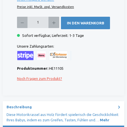
Preise inkl. MwSt. zzgl. Versandkosten
Produkt Anzahl: Gib den gewünschten Wert ein oder benutze die Schaltflächen um die 
IN DEN WARENKORB
Sofort verfügbar, Lieferzeit: 1-3 Tage
Unsere Zahlungsarten:
Kreditkarte (via Stripe)
Klarna (via Stripe)
Rechnung (Vorauszahlung)
Benutzerdefiniertes Bild 1
Produktnummer:
HE11105
Noch Fragen zum Produkt?
Beschreibung
Diese Motorikrassel aus Holz fördert spielerisch die Geschicklichkeit
Ihres Babys, indem es zum Greifen, Tasten, Fühlen und…
Mehr