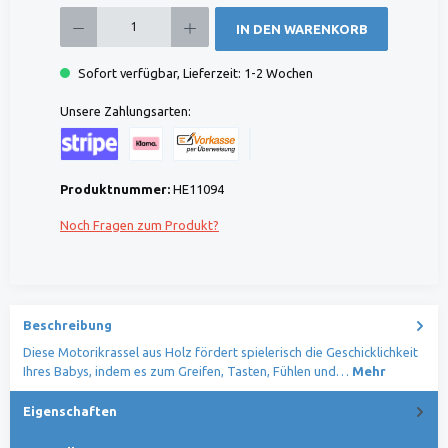
Produkt Anzahl: Gib den gewünschten Wert ein oder benutze die Schaltflächen um die 
IN DEN WARENKORB
Sofort verfügbar, Lieferzeit: 1-2 Wochen
Unsere Zahlungsarten:
Kreditkarte (via Stripe)
Klarna (via Stripe)
Rechnung (Vorauszahlung)
Benutzerdefiniertes Bild 1
Produktnummer:
HE11094
Noch Fragen zum Produkt?
Beschreibung
Diese Motorikrassel aus Holz fördert spielerisch die Geschicklichkeit
Ihres Babys, indem es zum Greifen, Tasten, Fühlen und…
Mehr
Eigenschaften