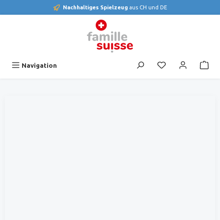
Nachhaltiges Spielzeug
aus CH und DE
alt springen
Du hast 0 Produk
Navigation
Bildergalerie überspringen