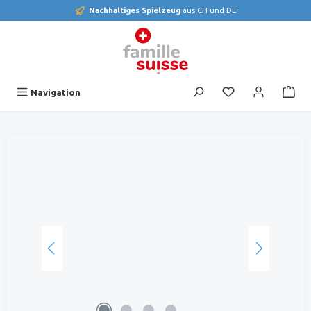
Nachhaltiges Spielzeug
aus CH und DE
alt springen
Du hast 0 Produk
Navigation
Bildergalerie überspringen