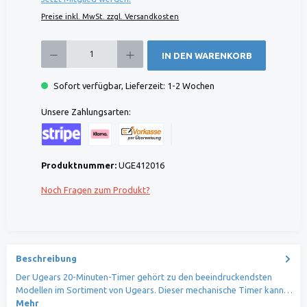
Preise inkl. MwSt. zzgl. Versandkosten
Produkt Anzahl: Gib den gewünschten Wert ein oder benutze die Schaltflächen um die 
IN DEN WARENKORB
Sofort verfügbar, Lieferzeit: 1-2 Wochen
Unsere Zahlungsarten:
Kreditkarte (via Stripe)
Klarna (via Stripe)
Rechnung (Vorauszahlung)
Benutzerdefiniertes Bild 1
Produktnummer:
UGE412016
Noch Fragen zum Produkt?
Beschreibung
Der Ugears 20-Minuten-Timer gehört zu den beeindruckendsten
Modellen im Sortiment von Ugears. Dieser mechanische Timer kann…
Mehr