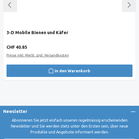
3-D Mobile Bienen und Käfer
Regulärer Preis:
CHF 40.85
Preise inkl. MwSt. zzgl. Versandkosten
In den Warenkorb
Newsletter
Abonnieren Sie jetzt einfach unseren regelmässig erscheinenden
Newsletter und Sie werden stets unter den Ersten sein, über neue
Produkte und Angebote informiert werden.