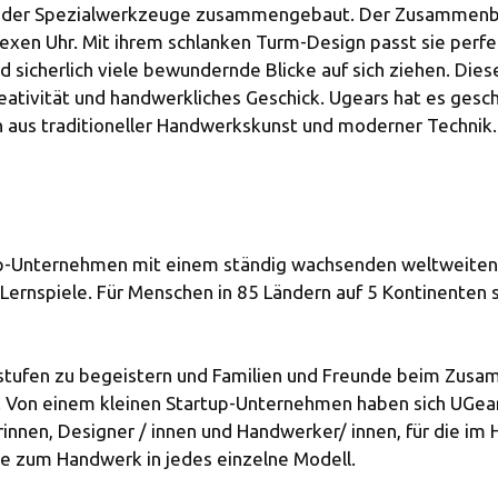
f oder Spezialwerkzeuge zusammengebaut. Der Zusammenba
exen Uhr. Mit ihrem schlanken Turm-Design passt sie perfek
rd sicherlich viele bewundernde Blicke auf sich ziehen. Die
tivität und handwerkliches Geschick. Ugears hat es gesch
 aus traditioneller Handwerkskunst und moderner Technik. 
up-Unternehmen mit einem ständig wachsenden weltweiten R
Lernspiele. Für Menschen in 85 Ländern auf 5 Kontinenten
tersstufen zu begeistern und Familien und Freunde beim Z
Von einem kleinen Startup-Unternehmen haben sich UGears
rinnen, Designer / innen und Handwerker/ innen, für die im
be zum Handwerk in jedes einzelne Modell.