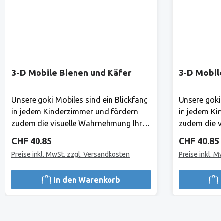
3-D Mobile Bienen und Käfer
3-D Mobil
Unsere goki Mobiles sind ein Blickfang
Unsere goki
in jedem Kinderzimmer und fördern
in jedem Ki
zudem die visuelle Wahrnehmung Ihres
zudem die v
Babys. Hier gibt es ständig etwas
Babys. Hier
Regulärer Preis:
Regulärer 
CHF 40.85
CHF 40.85
Neues zu entdecken! Mond und Sterne
Neues zu e
Preise inkl. MwSt. zzgl. Versandkosten
Preise inkl. 
laden zu himmlischen Träumen ein.
laden zu hi
Holz, 18 TeileHerstellerAlles, was Goki
Holz, 18 Tei
In den Warenkorb
tut, tut Goki für Kinder.1981 haben
tut, tut Gok
Gerhard Gollnest und Fritz-Rüdiger
Gerhard Gol
Kiesel begonnen, Spielzeuge zu
Kiesel bego
verkaufen. Im Laufe der Jahre ist aus
verkaufen. I