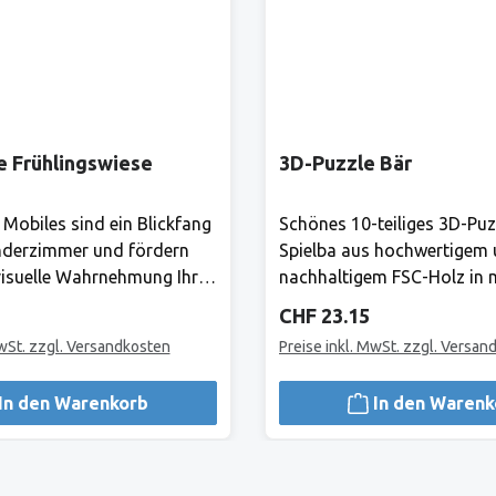
e Frühlingswiese
3D-Puzzle Bär
 Mobiles sind ein Blickfang
Schönes 10-teiliges 3D-Puz
nderzimmer und fördern
Spielba aus hochwertigem
isuelle Wahrnehmung Ihres
nachhaltigem FSC-Holz in
 gibt es ständig etwas
Farben.Hersteller:Bis heute 
Preis:
Regulärer Preis:
CHF 23.15
ntdecken! Mond und Sterne
Produkte von Spielba Gara
MwSt. zzgl. Versandkosten
Preise inkl. MwSt. zzgl. Versan
mmlischen Träumen ein.
Qualität grösstmögliche Si
leHerstellerAlles, was Goki
lange Lebensdauer und
In den Warenkorb
In den Warenk
i für Kinder.1981 haben
uneingeschränkte Spielfreu
lnest und Fritz-Rüdiger
Gross und Klein.Hersteller:
nnen, Spielzeuge zu
sind die Produkte von Spie
m Laufe der Jahre ist aus
für hohe Qualität grösstmö