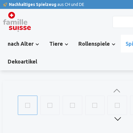
Nachhaltiges Spielzeug
aus CH und DE
springen
Zur Hauptnavigation springen
nach Alter
Tiere
Rollenspiele
Sp
Dekoartikel
Bildergalerie überspringen