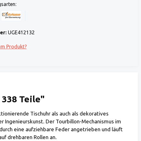
sarten:
 Stripe)
 (via Stripe)
Rechnung (Vorauszahlung)
Benutzerdefiniertes Bild 1
er:
UGE412132
um Produkt?
 338 Teile"
tionierende Tischuhr als auch als dekoratives
er Ingenieurskunst. Der Tourbillon-Mechanismus im
 durch eine aufziehbare Feder angetrieben und läuft
 auf drehbaren Rollen an.