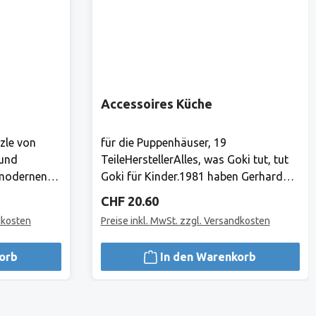
Accessoires Küche
zle von
für die Puppenhäuser, 19
 und
TeileHerstellerAlles, was Goki tut, tut
 modernen
Goki für Kinder.1981 haben Gerhard
sind die
Gollnest und Fritz-Rüdiger Kiesel
Regulärer Preis:
CHF 20.60
nt für hohe
begonnen, Spielzeuge zu verkaufen. Im
dkosten
Preise inkl. MwSt. zzgl. Versandkosten
cherheit,
Laufe der Jahre ist aus dem kleinen
Zwei-Mann-Betrieb in Hamburg
orb
In den Warenkorb
de für
Norddeutschlands grösster
Bis heute
Spielwarenhersteller geworden. Heute
lba Garant
sitzt das Unternehmen in Güster,
gliche
Schleswig-Holstein, und beschäftigt