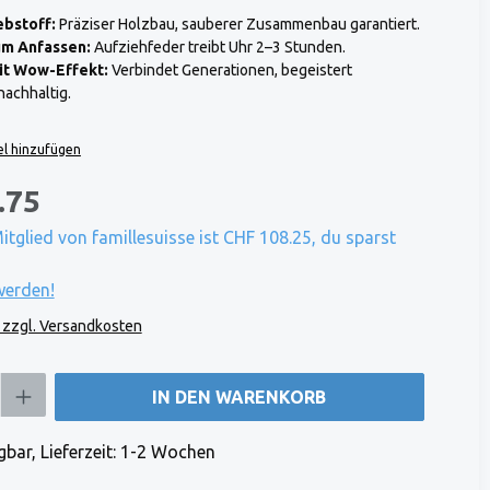
ebstoff:
Präziser Holzbau, sauberer Zusammenbau garantiert.
um Anfassen:
Aufziehfeder treibt Uhr 2–3 Stunden.
it Wow-Effekt:
Verbindet Generationen, begeistert
nachhaltig.
l hinzufügen
.75
Mitglied von famillesuisse ist CHF 108.25, du sparst
werden!
. zzgl. Versandkosten
b den gewünschten Wert ein oder benutze die Schaltflächen um die Anzahl zu e
IN DEN WARENKORB
bar, Lieferzeit: 1-2 Wochen