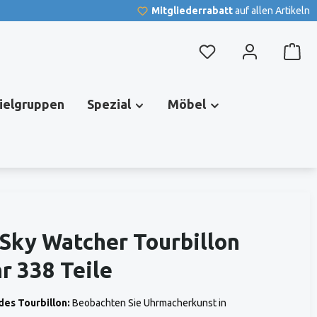
Mitgliederrabatt
auf allen Artikeln
Du hast 0 Produkte au
pielgruppen
Spezial
Möbel
Sky Watcher Tourbillon
r 338 Teile
des Tourbillon:
Beobachten Sie Uhrmacherkunst in