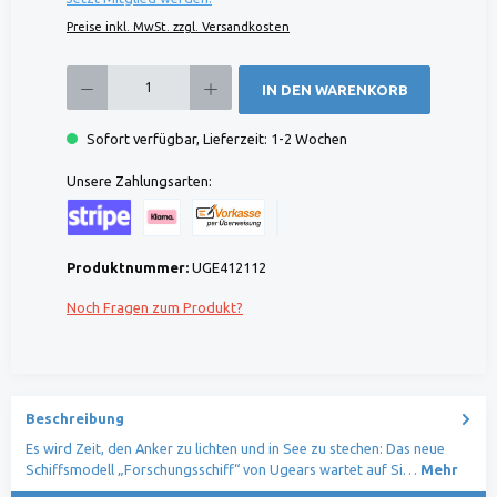
Preise inkl. MwSt. zzgl. Versandkosten
Produkt Anzahl: Gib den gewünschten Wert ein oder benutze die Schaltflächen um die 
IN DEN WARENKORB
Sofort verfügbar, Lieferzeit: 1-2 Wochen
Unsere Zahlungsarten:
Kreditkarte (via Stripe)
Klarna (via Stripe)
Rechnung (Vorauszahlung)
Benutzerdefiniertes Bild 1
Produktnummer:
UGE412112
Noch Fragen zum Produkt?
Beschreibung
Es wird Zeit, den Anker zu lichten und in See zu stechen: Das neue
Schiffsmodell „Forschungsschiff“ von Ugears wartet auf Si…
Mehr