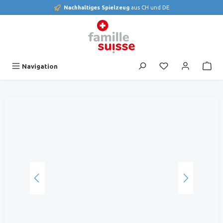
Nachhaltiges Spielzeug
aus CH und DE
alt springen
Du hast 0 Produk
Navigation
Bildergalerie überspringen